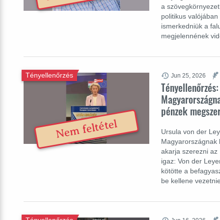
a szövegkörnyezetb
politikus valójában
ismerkedniük a fal
megjelennének vidé
Tényellenőrzés
Jun 25, 2026
Tényellenőrzés
Magyarországna
pénzek megszer
Nem feltétel
Ursula von der Ley
Magyarországnak k
akarja szerezni az 
igaz: Von der Leye
kötötte a befagyas
be kellene vezetn
Tényellenőrzés