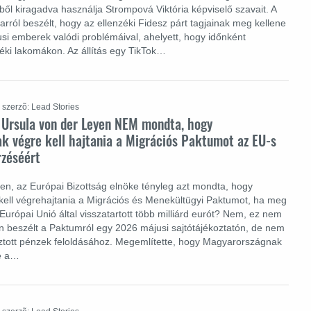
ől kiragadva használja Strompová Viktória képviselő szavait. A
 arról beszélt, hogy az ellenzéki Fidesz párt tagjainak meg kellene
usi emberek valódi problémáival, ahelyett, hogy időnként
ki lakomákon. Az állítás egy TikTok…
szerzõ: Lead Stories
: Ursula von der Leyen NEM mondta, hogy
k végre kell hajtania a Migrációs Paktumot az EU-s
zéséért
en, az Európai Bizottság elnöke tényleg azt mondta, hogy
ell végrehajtania a Migrációs és Menekültügyi Paktumot, ha meg
Európai Unió által visszatartott több milliárd eurót? Nem, ez nem
n beszélt a Paktumról egy 2026 májusi sajtótájékoztatón, de nem
ztott pénzek feloldásához. Megemlítette, hogy Magyarországnak
ie a…