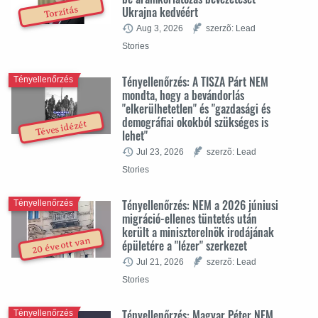
Ukrajna kedvéért
Torzítás
Aug 3, 2026
szerzõ: Lead
Stories
Tényellenőrzés: A TISZA Párt NEM
Tényellenőrzés
mondta, hogy a bevándorlás
"elkerülhetetlen" és "gazdasági és
demográfiai okokból szükséges is
Téves idézét
lehet"
Jul 23, 2026
szerzõ: Lead
Stories
Tényellenőrzés: NEM a 2026 júniusi
Tényellenőrzés
migráció-ellenes tüntetés után
került a miniszterelnök irodájának
20 éve ott van
épületére a "lézer" szerkezet
Jul 21, 2026
szerzõ: Lead
Stories
Tényellenőrzés: Magyar Péter NEM
Tényellenőrzés