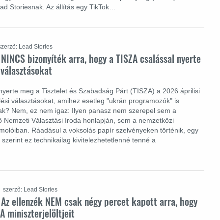
ad Storiesnak. Az állítás egy TikTok…
szerzõ: Lead Stories
 NINCS bizonyíték arra, hogy a TISZA csalással nyerte
választásokat
nyerte meg a Tisztelet és Szabadság Párt (TISZA) a 2026 áprilisi
si választásokat, amihez esetleg "ukrán programozók" is
tak? Nem, ez nem igaz: Ilyen panasz nem szerepel sem a
ő Nemzeti Választási Iroda honlapján, sem a nemzetközi
olóiban. Ráadásul a voksolás papír szelvényeken történik, egy
 szerint ez technikailag kivitelezhetetlenné tenné a
szerzõ: Lead Stories
 Az ellenzék NEM csak négy percet kapott arra, hogy
A miniszterjelöltjeit