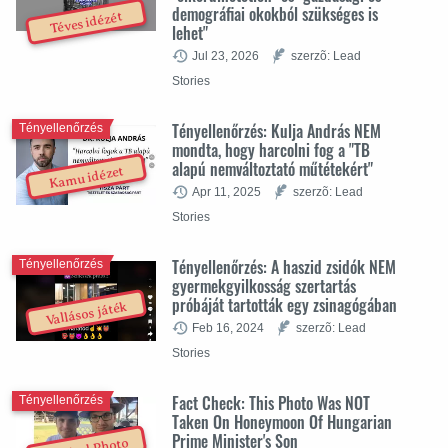
demográfiai okokból szükséges is
Téves idézét
lehet"
Jul 23, 2026
szerzõ: Lead
Stories
Tényellenőrzés: Kulja András NEM
Tényellenőrzés
mondta, hogy harcolni fog a "TB
alapú nemváltoztató műtétekért"
Kamu idézet
Apr 11, 2025
szerzõ: Lead
Stories
Tényellenőrzés: A haszid zsidók NEM
Tényellenőrzés
gyermekgyilkosság szertartás
próbáját tartották egy zsinagógában
Vallásos játék
Feb 16, 2024
szerzõ: Lead
Stories
Fact Check: This Photo Was NOT
Tényellenőrzés
Taken On Honeymoon Of Hungarian
Prime Minister's Son