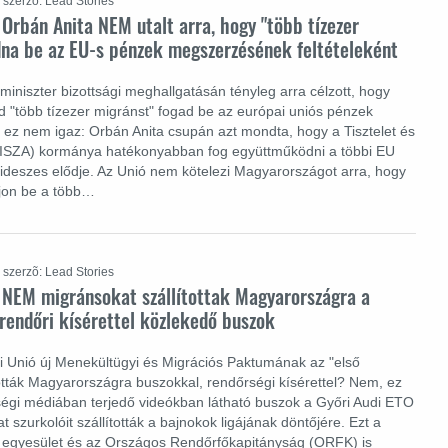
szerzõ: Lead Stories
 Orbán Anita NEM utalt arra, hogy "több tízezer
dna be az EU-s pénzek megszerzésének feltételeként
miniszter bizottsági meghallgatásán tényleg arra célzott, hogy
"több tízezer migránst" fogad be az európai uniós pénzek
 ez nem igaz: Orbán Anita csupán azt mondta, hogy a Tisztelet és
ISZA) kormánya hatékonyabban fog együttműködni a többi EU
fideszes elődje. Az Unió nem kötelezi Magyarországot arra, hogy
jon be a több…
szerzõ: Lead Stories
: NEM migránsokat szállítottak Magyarországra a
 rendőri kísérettel közlekedő buszok
 Unió új Menekültügyi és Migrációs Paktumának az "első
ították Magyarországra buszokkal, rendőrségi kísérettel? Nem, ez
ségi médiában terjedő videókban látható buszok a Győri Audi ETO
t szurkolóit szállították a bajnokok ligájának döntőjére. Ezt a
 egyesület és az Országos Rendőrfőkapitányság (ORFK) is