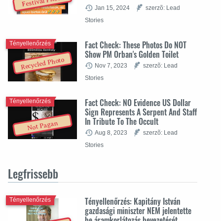
Festival Photo
Jan 15, 2024
szerzõ: Lead
Stories
Fact Check: These Photos Do NOT
Tényellenőrzés
Show PM Orban's Golden Toilet
Recycled Photo
Nov 7, 2023
szerzõ: Lead
Stories
Fact Check: NO Evidence US Dollar
Tényellenőrzés
Sign Represents A Serpent And Staff
In Tribute To The Occult
Not Pagan
Aug 8, 2023
szerzõ: Lead
Stories
Legfrissebb
Tényellenőrzés: Kapitány István
Tényellenőrzés
gazdasági miniszter NEM jelentette
be áramkorlátozás bevezetését