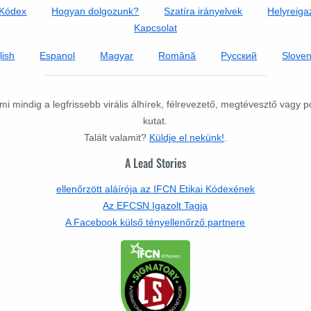
 Kódex
Hogyan dolgozunk?
Szatíra irányelvek
Helyreigaz
Kapcsolat
lish
Espanol
Magyar
Română
Русский
Slove
mi mindig a legfrissebb virális álhírek, félrevezető, megtévesztő vagy 
kutat.
Talált valamit?
Küldje el nekünk!
.
A Lead Stories
ellenőrzött aláírója az IFCN Etikai Kódexének
Az EFCSN Igazolt Tagja
A Facebook külső tényellenőrző partnere