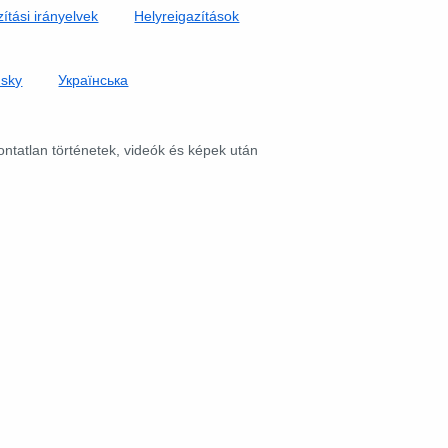
ítási irányelvek
Helyreigazítások
nsky
Українська
pontatlan történetek, videók és képek után