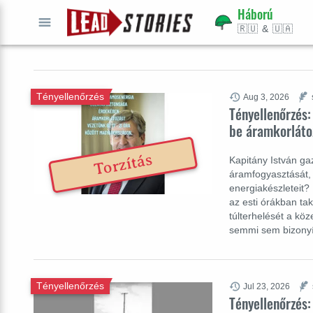
Háború
🇷🇺 & 🇺🇦
INDULJ
Tényellenőrzés
Aug 3, 2026
Tényellenőrzés:
be áramkorláto
Torzítás
Kapitány István ga
áramfogyasztását,
energiakészleteit?
az esti órákban ta
túlterhelését a köz
semmi sem bizonyí
Tényellenőrzés
Jul 23, 2026
Tényellenőrzés