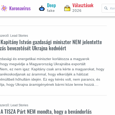
Deep
Választások
Koronavírus
fake
2026
szerzõ: Lead Stories
 Kapitány István gazdasági miniszter NEM jelentette
zás bevezetését Ukrajna kedvéért
zdasági és energetikai miniszter korlátozza a magyarok
 hogy megvédje a Magyarország Ukrajnába exportált
 Nem, ez nem igaz: Kapitány csak arra kérte a magyarokat, hogy
karékoskodjanak az árammal, hogy elkerüljék a hálózat
elmúltbeli hőhullám idején. Ez egy kérés volt, nem parancs, és
tja, hogy Ukrajna áramigényének bármi köze lenne hozzá.…
szerzõ: Lead Stories
: A TISZA Párt NEM mondta, hogy a bevándorlás