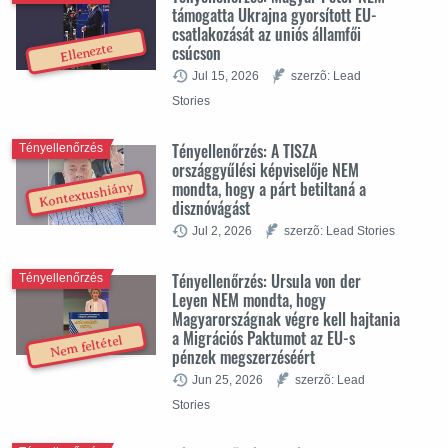
támogatta Ukrajna gyorsított EU-
csatlakozását az uniós államfői
csúcson
Ellenezte
Jul 15, 2026
szerzõ: Lead
Stories
Tényellenőrzés: A TISZA
Tényellenőrzés
országgyűlési képviselője NEM
mondta, hogy a párt betiltaná a
Kontextushiány
disznóvágást
Jul 2, 2026
szerzõ: Lead Stories
Tényellenőrzés: Ursula von der
Tényellenőrzés
Leyen NEM mondta, hogy
Magyarországnak végre kell hajtania
a Migrációs Paktumot az EU-s
Nem feltétel
pénzek megszerzéséért
Jun 25, 2026
szerzõ: Lead
Stories