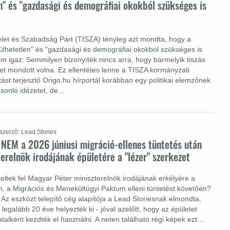
n" és "gazdasági és demográfiai okokból szükséges is
let és Szabadság Párt (TISZA) tényleg azt mondta, hogy a
ülhetetlen" és "gazdasági és demográfiai okokból szükséges is
m igaz: Semmilyen bizonyíték nincs arra, hogy bármelyik tiszás
lyet mondott volna. Ez ellentétes lenne a TISZA kormányzati
llítást terjesztő Origo.hu hírportál korábban egy politikai elemzőnek
hasonló idézetet, de…
szerzõ: Lead Stories
 NEM a 2026 júniusi migráció-ellenes tüntetés után
terelnök irodájának épületére a "lézer" szerkezet
reltek fel Magyar Péter miniszterelnök irodájának erkélyére a
án, a Migrációs és Menekültügyi Paktum elleni tüntetést követően?
Az eszközt telepítő cég alapítója a Lead Storiesnak elmondta,
legalább 20 éve helyezték ki - jóval azelőtt, hogy az épületet
atalként kezdték el használni. A neten található régi képek ezt…