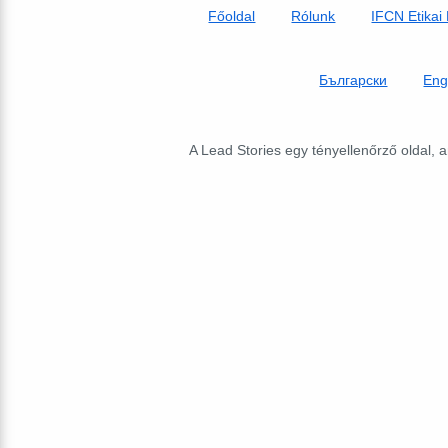
Főoldal
Rólunk
IFCN Etikai
Български
Eng
A Lead Stories egy tényellenőrző oldal, a