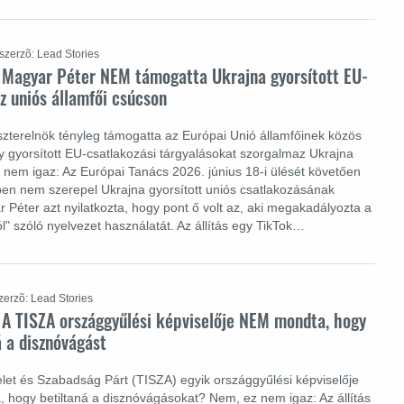
szerzõ: Lead Stories
: Magyar Péter NEM támogatta Ukrajna gyorsított EU-
z uniós államfői csúcson
zterelnök tényleg támogatta az Európai Unió államfőinek közös
ly gyorsított EU-csatlakozási tárgyalásokat szorgalmaz Ukrajna
em igaz: Az Európai Tanács 2026. június 18-i ülését követően
en nem szerepel Ukrajna gyorsított uniós csatlakozásának
 Péter azt nyilatkozta, hogy pont ő volt az, aki megakadályozta a
ról" szóló nyelvezet használatát. Az állítás egy TikTok…
zerzõ: Lead Stories
 A TISZA országgyűlési képviselője NEM mondta, hogy
á a disznóvágást
let és Szabadság Párt (TISZA) egyik országgyűlési képviselője
, hogy betiltaná a disznóvágásokat? Nem, ez nem igaz: Az állítás