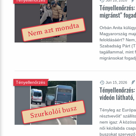
Jun 16, 2026
Tényellenőrzés:
migránst" foga
Nem azt mondta
Orbán Anita külügy
Magyarország majd 
feloldásáért? Nem,
Szabadság Párt (T
tagállammal, mint 
migránsokat fogad
Tényellenőrzés
Jun 15, 2026
Tényellenőrzés
videón látható,
Szurkolói busz
Tényleg az Európai
résztvevőit" száll
nem igaz: A közös
női kézilabda csapa
buszokat szervező