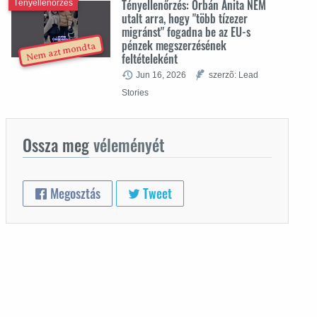
Tényellenőrzés: Orbán Anita NEM
Tényellenőrzés
utalt arra, hogy "több tízezer
migránst" fogadna be az EU-s
pénzek megszerzésének
Nem azt mondta
feltételeként
Jun 16, 2026
szerzõ: Lead
Stories
Ossza meg
véleményét
Megosztás
Tweet