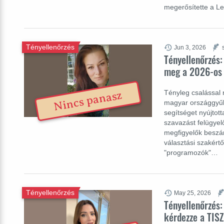
megerősítette a Le
Tényellenőrzés
Jun 3, 2026
Tényellenőrzés:
meg a 2026-os 
Tényleg csalással 
Nincs panasz
magyar országgyűlé
segítséget nyújtot
szavazást felügyel
megfigyelők beszám
választási szakértő
"programozók"…
Tényellenőrzés
May 25, 2026
Tényellenőrzés:
kérdezze a TISZ