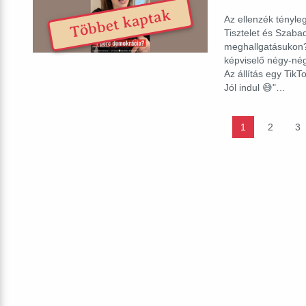
Többet kaptak
Az ellenzék tényle
Tisztelet és Szabad
meghallgatásukon? 
képviselő négy-nég
Az állítás egy Tik
Jól indul 😅"…
1
2
3