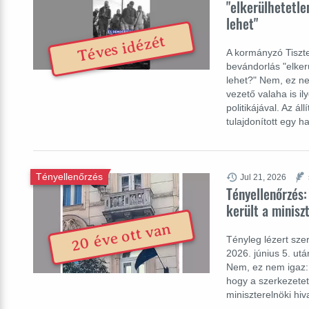
"elkerülhetetle
lehet"
Téves idézét
A kormányzó Tiszte
bevándorlás "elker
lehet?" Nem, ez ne
vezető valaha is i
politikájával. Az á
tulajdonított egy 
Tényellenőrzés
Jul 21, 2026
Tényellenőrzés:
került a minisz
20 éve ott van
Tényleg lézert sze
2026. június 5. ut
Nem, ez nem igaz: 
hogy a szerkezetet 
miniszterelnöki hiv