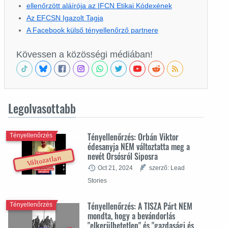
ellenőrzött aláírója az IFCN Etikai Kódexének
Az EFCSN Igazolt Tagja
A Facebook külső tényellenőrző partnere
Kövessen a közösségi médiában!
Legolvasottabb
Tényellenőrzés: Orbán Viktor
Tényellenőrzés
édesanyja NEM változtatta meg a
nevét Orsósról Siposra
Változatlan
Oct 21, 2024
szerzõ: Lead
Stories
Tényellenőrzés: A TISZA Párt NEM
Tényellenőrzés
mondta, hogy a bevándorlás
"elkerülhetetlen" és "gazdasági és