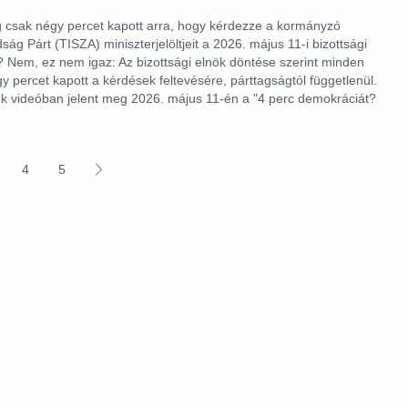
g csak négy percet kapott arra, hogy kérdezze a kormányzó
ság Párt (TISZA) miniszterjelöltjeit a 2026. május 11-i bizottsági
Nem, ez nem igaz: Az bizottsági elnök döntése szerint minden
y percet kapott a kérdések feltevésére, párttagságtól függetlenül.
Tok videóban jelent meg 2026. május 11-én a "4 perc demokráciát?
4
5