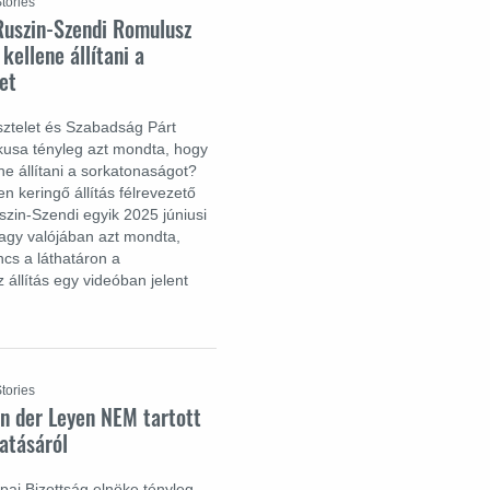
tories
 Ruszin-Szendi Romulusz
kellene állítani a
et
sztelet és Szabadság Párt
kusa tényleg azt mondta, hogy
e állítani a sorkatonaságot?
n keringő állítás félrevezető
szin-Szendi egyik 2025 júniusi
rnagy valójában azt mondta,
cs a láthatáron a
 állítás egy videóban jelent
tories
on der Leyen NEM tartott
atásáról
pai Bizottság elnöke tényleg