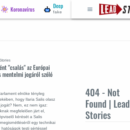
Deep
Választások
Koronavírus
fake
2026
Stories
ént "csalás" az Európai
s mentelmi jogáról szóló
404 - Not
Parlament elnöke tényleg
Found | Lead
ekében, hogy Ilaria Salis olasz
 jogát? Nem, ez nem igaz:
Stories
knak megfelelően járt el,
épviselő kérését a Salis
megismétléséről egy technikai
r hatóságok testi sértéssel