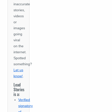
inaccurate
stories,
videos
or
images
going
viral
on the
internet.
Spotted
something?
Let us
know!
.
Lead
Stories
is a:
Verified
signatory
of