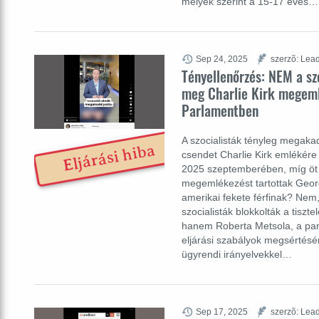
melyek szerint a 15-17 éves…
Sep 24, 2025
szerzõ: Lead
Tényellenőrzés: NEM a sz
meg Charlie Kirk megeml
Parlamentben
A szocialisták tényleg megak
Eljárási hiba
csendet Charlie Kirk emlékér
2025 szeptemberében, míg öt 
megemlékezést tartottak Geor
amerikai fekete férfinak? Nem
szocialisták blokkolták a tiszte
hanem Roberta Metsola, a par
eljárási szabályok megsértésér
ügyrendi irányelvekkel…
Sep 17, 2025
szerzõ: Lead