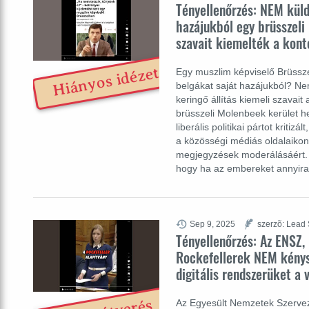
Tényellenőrzés: NEM küld
hazájukból egy brüsszeli 
szavait kiemelték a kont
Hiányos idézet
Egy muszlim képviselő Brüssze
belgákat saját hazájukból? N
keringő állítás kiemeli szavait
brüsszeli Molenbeek kerület he
liberális politikai pártot kritiz
a közösségi médiás oldalaikon
megjegyzések moderálásáért. 
hogy ha az embereket annyira
Sep 9, 2025
szerzõ: Lead 
Tényellenőrzés: Az ENSZ, 
Rockefellerek NEM kénys
digitális rendszerüket a 
Az Egyesült Nemzetek Szervez