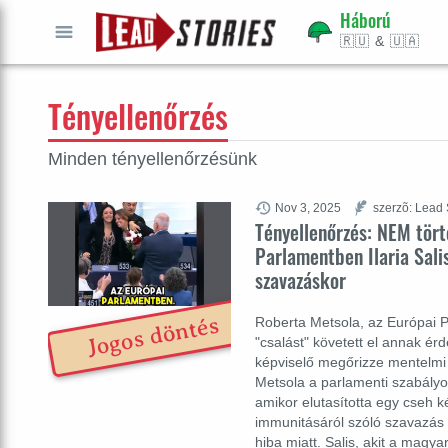
Háború
🇷🇺 & 🇺🇦
INDULJ
GO
Tényellenőrzés
Minden tényellenőrzésünk
Nov 3, 2025
szerzõ: Lead 
Tényellenőrzés: NEM tört
Parlamentben Ilaria Sali
szavazáskor
Jogos döntés
Roberta Metsola, az Európai 
"csalást" követett el annak érd
képviselő megőrizze mentelmi
Metsola a parlamenti szabályo
amikor elutasította egy cseh k
immunitásáról szóló szavazás 
hiba miatt. Salis, akit a magya