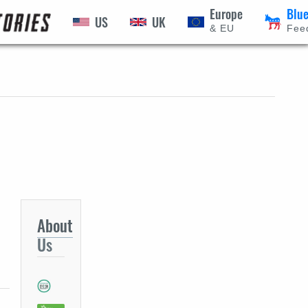
Europe
Blu
US
UK
INDULJ
& EU
Fee
About
Us