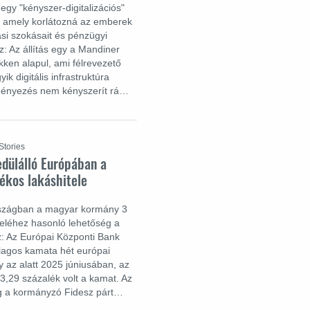
egy "kényszer-digitalizációs"
e, amely korlátozná az emberek
ási szokásait és pénzügyi
: Az állítás egy a Mandiner
kken alapul, ami félrevezető
 digitális infrastruktúra
eményezés nem kényszerít rá…
Stories
edülálló Európában a
ékos lakáshitele
rszágban a magyar kormány 3
teléhez hasonló lehetőség a
z: Az Európai Központi Bank
átlagos kamata hét európai
y az alatt 2025 júniusában, az
,29 százalék volt a kamat. Az
eg a kormányzó Fidesz párt…