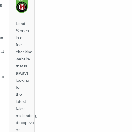
ng
Lead
Stories
se
is a
e
fact
hat
checking
website
that is
always
 to
looking
for
the
latest
false,
misleading,
deceptive
or