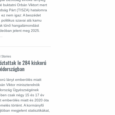
 buktatni Orbán Viktort mert
badság Párt (TISZA) hatalomra
, ez nem igaz: A beszédet
 politikus szavai alá kamu
ak tűnő hangalámondást
videóban jelent meg 2025.
a…
 Stories
óztattak le 284 kiskorú
védországban
korú lányt emberölés miatt
án Viktor miniszterelnök
édország Ügyészségének
24-ben csak négy 15 és 17 év
at emberölés miatt és 2020 óta
emelés történt. A kormányfő
jtóban megjelent statisztikákat,