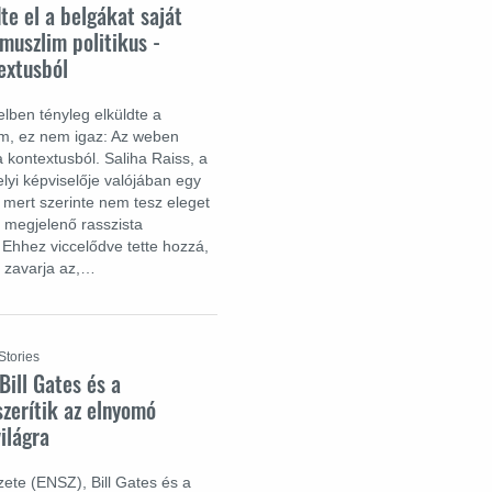
te el a belgákat saját
muszlim politikus -
extusból
lben tényleg elküldte a
em, ez nem igaz: Az weben
 a kontextusból. Saliha Raiss, a
lyi képviselője valójában egy
ált, mert szerinte nem tesz eleget
 megjelenő rasszista
Ehhez viccelődve tette hozzá,
 zavarja az,…
Stories
Bill Gates és a
zerítik az elnyomó
világra
ete (ENSZ), Bill Gates és a