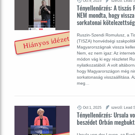
Oct 9, 2025
szerzõ: Lead S
Tényellenőrzés: A tiszás
NEM mondta, hogy vissza 
sorkatonai kötelezettség
Ruszin-Szendi Romulusz, a Ti
Hiányos idézet
(TISZA) honvédségi szakpoliti
Magyarországnak vissza kellen
Nem, ez nem igaz: Az internete
módon vág ki egy részletet Ru
nyilatkozatából. A volt altábo
hogy Magyarországon még nin
sorkatonaság visszaállítása. Az
meg…
Oct 1, 2025
szerzõ: Lead S
Tényellenőrzés: Ursula v
beszédet Orbán megbukt
Ursula von der Leyen, az Euró