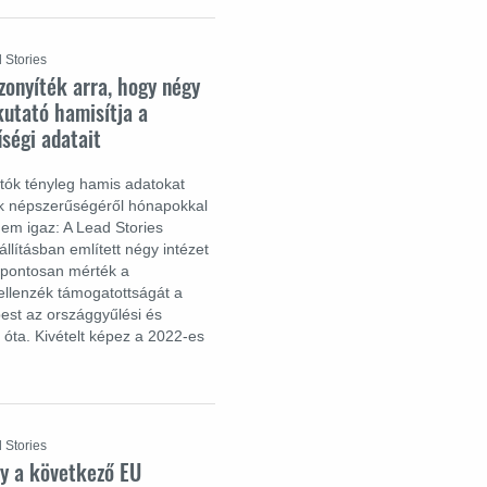
 Stories
zonyíték arra, hogy négy
kutató hamisítja a
űségi adatait
atók tényleg hamis adatokat
tok népszerűségéről hónapokkal
nem igaz: A Lead Stories
állításban említett négy intézet
g pontosan mérték a
llenzék támogatottságát a
st az országgyűlési és
 óta. Kivételt képez a 2022-es
 Stories
y a következő EU