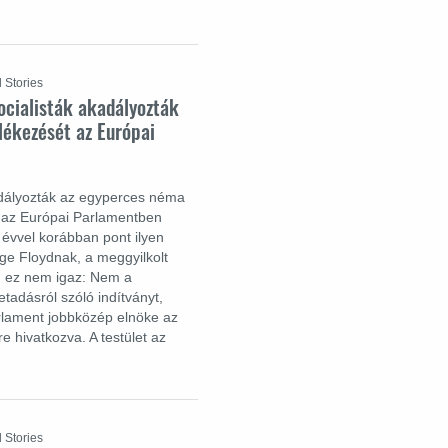
 Stories
ocialisták akadályozták
ékezését az Európai
adályozták az egyperces néma
e az Európai Parlamentben
évvel korábban pont ilyen
ge Floydnak, a meggyilkolt
, ez nem igaz: Nem a
letadásról szóló indítványt,
lament jobbközép elnöke az
e hivatkozva. A testület az
 Stories