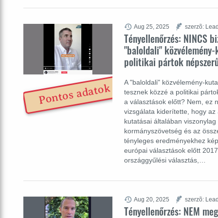
Aug 25, 2025
szerzõ: Lead
Tényellenőrzés: NINCS bi
"baloldali" közvélemény-
politikai pártok népszer
A "baloldali" közvélemény-kut
Pontos adatok
tesznek közzé a politikai pár
a választások előtt? Nem, ez 
vizsgálata kiderítette, hogy az 
kutatásai általában viszonyla
kormányszövetség és az össze
tényleges eredményekhez képe
európai választások előtt 2017
országgyűlési választás,…
Aug 20, 2025
szerzõ: Lead
Tényellenőrzés: NEM meg