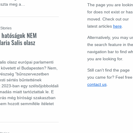
úszta meg a…
The page you are looki
for does not exist or has
moved. Check out our
latest articles
here
.
 Stories
r hatóságok NEM
Alternatively, you may u
aria Salis olasz
the search feature in th
navigation bar to find w
you are looking for.
alis olasz európai parlamenti
t" követett el Budapesten? Nem,
Still can't find the page
gyészség "bűnszervezetben
you came for? Feel free
esti sértés bűntettének
contact us
.
kit 2023-ban egy szélsőjobboldali
dás miatt tartóztattak le. E
járás még bírósági szakaszban
em hozott semmiféle ítéletet