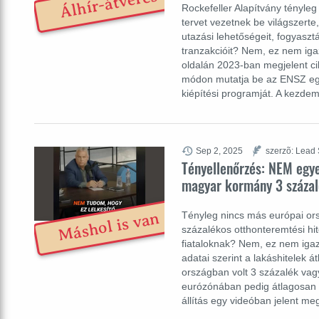
Álhír-átverés
Rockefeller Alapítvány tényleg 
tervet vezetnek be világszert
utazási lehetőségeit, fogyaszt
tranzakcióit? Nem, ez nem igaz
oldalán 2023-ban megjelent ci
módon mutatja be az ENSZ egyik
kiépítési programját. A kezd
Sep 2, 2025
szerzõ: Lead 
Tényellenőrzés: NEM egy
magyar kormány 3 százal
Tényleg nincs más európai o
Máshol is van
százalékos otthonteremtési hi
fiataloknak? Nem, ez nem iga
adatai szerint a lakáshitelek 
országban volt 3 százalék vag
eurózónában pedig átlagosan 3
állítás egy videóban jelent m