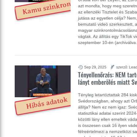
Kamu szinkron
azt mondta, hogy meg szeretné
az ellenzéki Tisztelet és Sza
jutása az egyetlen célja? Nem
bemutató videó szerkesztett, a
magyar szinkrontolmácsolásn
vágtak. Az állítás egy TikTok 
szeptember 10-én (archiválv
Sep 29, 2025
szerzõ: Lead
Tényellenőrzés: NEM tart
lányt emberölés miatt S
Tényleg letartóztattak 284 kis
Hibás adatok
Svédországban, ahogy azt Orb
állítja? Nem ez nem igaz: Sv
statisztikai adatai szerint 20
közötti lány ellen emeltek vád
is összesen csak 16 ilyen vád
félreértelmezi a nemzetközi sa