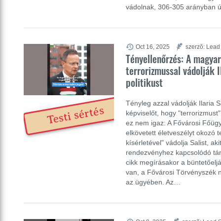
vádolnak, 306-305 arányban 
Oct 16, 2025
szerzõ: Lead
Tényellenőrzés: A magya
terrorizmussal vádolják Il
politikust
Tényleg azzal vádolják Ilaria S
Testi sértés
képviselőt, hogy "terrorizmus
ez nem igaz: A Fővárosi Főü
elkövetett életveszélyt okozó t
kísérletével" vádolja Salist, a
rendezvényhez kapcsolódó táma
cikk megírásakor a büntetőel
van, a Fővárosi Törvényszék n
az ügyében. Az…