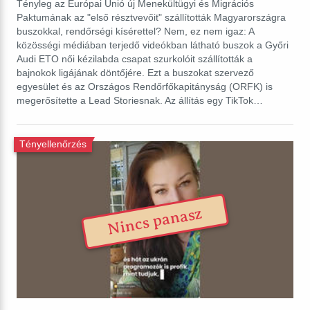
Tényleg az Európai Unió új Menekültügyi és Migrációs
Paktumának az "első résztvevőit" szállították Magyarországra
buszokkal, rendőrségi kísérettel? Nem, ez nem igaz: A
közösségi médiában terjedő videókban látható buszok a Győri
Audi ETO női kézilabda csapat szurkolóit szállították a
bajnokok ligájának döntőjére. Ezt a buszokat szervező
egyesület és az Országos Rendőrfőkapitányság (ORFK) is
megerősítette a Lead Storiesnak. Az állítás egy TikTok…
Tényellenőrzés
Nincs panasz