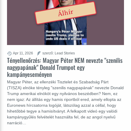
Álhír
Apr 11, 2026
szerzõ: Lead Stories
Tényellenőrzés: Magyar Péter NEM nevezte "szenilis
nagypapának" Donald Trumpot egy
kampányeseményen
Magyar Péter, az ellenzéki Tisztelet és Szabadság Párt
(TISZA) elnöke tényleg "szenilis nagypapának" nevezte Donald
Trump amerikai elnököt egy nyilvános beszédben? Nem, ez
nem igaz: Az állítás egy hamis riportból ered, amely ellopta az
Euronews hírcsatorna logóját, látszólag azzal a céllal, hogy
hihetőbbé tegye a hamisítványt. A felkapott videó egy valódi
kampánygyűlés felvételét használta fel, de az angol nyelvű
narráció…