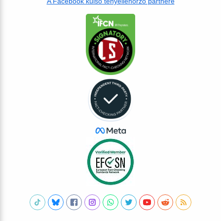
A Facebook külső tényellenőrző partnere