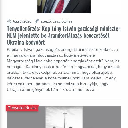
Aug 3, 2026
szerzõ: Lead Stories
Tényellenőrzés: Kapitány István gazdasági miniszter
NEM jelentette be áramkorlátozás bevezetését
Ukrajna kedvéért
Kapitány István gazdasági és energetikai miniszter korlátozza
a magyarok áramfogyasztását, hogy megvédje a
Magyarország Ukrajnába exportált energiakészleteit? Nem, ez
nem igaz: Kapitány csak arra kérte a magyarokat, hogy az esti
órákban takarékoskodjanak az árammal, hogy elkerüljék a
hálózat túlterhelését a közelmúltbeli hőhullám idején. Ez egy
kérés volt, nem parancs, és semmi sem bizonyítja, hogy
Ukrajna áramigényének bármi köze lenne hozzá.…
Tényellenőrzés