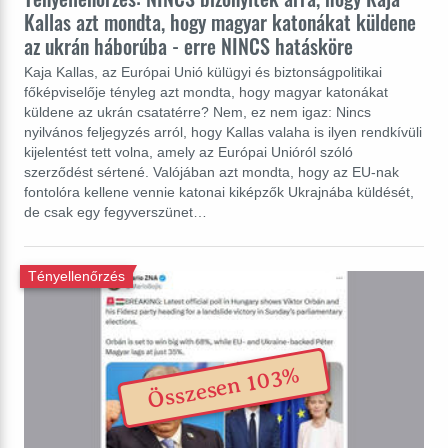
Kallas azt mondta, hogy magyar katonákat küldene
az ukrán háborúba - erre NINCS hatásköre
Kaja Kallas, az Európai Unió külügyi és biztonságpolitikai
főképviselője tényleg azt mondta, hogy magyar katonákat
küldene az ukrán csatatérre? Nem, ez nem igaz: Nincs
nyilvános feljegyzés arról, hogy Kallas valaha is ilyen rendkívüli
kijelentést tett volna, amely az Európai Unióról szóló
szerződést sértené. Valójában azt mondta, hogy az EU-nak
fontolóra kellene vennie katonai kiképzők Ukrajnába küldését,
de csak egy fegyverszünet…
Tényellenőrzés
Összesen 103%