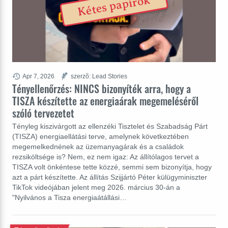
Kétes papírok
Apr 7, 2026
szerzõ: Lead Stories
Tényellenőrzés: NINCS bizonyíték arra, hogy a
TISZA készítette az energiaárak megemeléséről
szóló tervezetet
Tényleg kiszivárgott az ellenzéki Tisztelet és Szabadság Párt
(TISZA) energiaellátási terve, amelynek következtében
megemelkednének az üzemanyagárak és a családok
rezsiköltsége is? Nem, ez nem igaz: Az állítólagos tervet a
TISZA volt önkéntese tette közzé, semmi sem bizonyítja, hogy
azt a párt készítette. Az állítás Szijjártó Péter külügyminiszter
TikTok videójában jelent meg 2026. március 30-án a
"Nyilvános a Tisza energiaátállási…