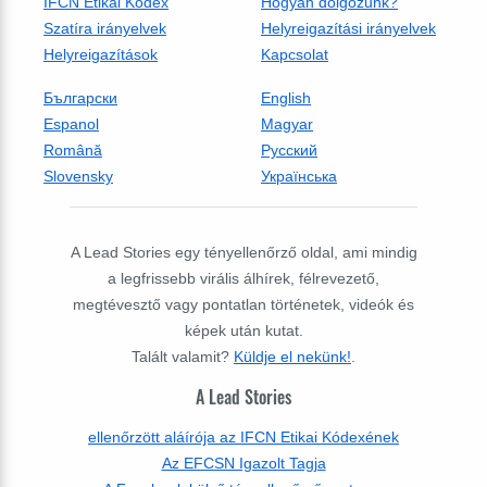
IFCN Etikai Kódex
Hogyan dolgozunk?
Szatíra irányelvek
Helyreigazítási irányelvek
Helyreigazítások
Kapcsolat
Български
English
Espanol
Magyar
Română
Русский
Slovensky
Українська
A Lead Stories egy tényellenőrző oldal, ami mindig
a legfrissebb virális álhírek, félrevezető,
megtévesztő vagy pontatlan történetek, videók és
képek után kutat.
Talált valamit?
Küldje el nekünk!
.
A Lead Stories
ellenőrzött aláírója az IFCN Etikai Kódexének
Az EFCSN Igazolt Tagja