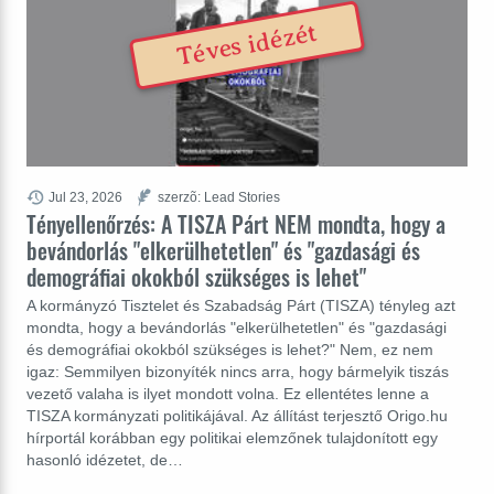
Téves idézét
Jul 23, 2026
szerzõ: Lead Stories
Tényellenőrzés: A TISZA Párt NEM mondta, hogy a
bevándorlás "elkerülhetetlen" és "gazdasági és
demográfiai okokból szükséges is lehet"
A kormányzó Tisztelet és Szabadság Párt (TISZA) tényleg azt
mondta, hogy a bevándorlás "elkerülhetetlen" és "gazdasági
és demográfiai okokból szükséges is lehet?" Nem, ez nem
igaz: Semmilyen bizonyíték nincs arra, hogy bármelyik tiszás
vezető valaha is ilyet mondott volna. Ez ellentétes lenne a
TISZA kormányzati politikájával. Az állítást terjesztő Origo.hu
hírportál korábban egy politikai elemzőnek tulajdonított egy
hasonló idézetet, de…