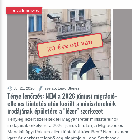
Tényellenőrzés
20 éve ott van
Jul 21, 2026
szerzõ: Lead Stories
Tényellenőrzés: NEM a 2026 júniusi migráció-
ellenes tüntetés után került a miniszterelnök
irodájának épületére a "lézer" szerkezet
Tényleg lézert szereltek fel Magyar Péter miniszterelnök
irodájának erkélyére a 2026. június 5. után, a Migrációs és
Menekültügyi Paktum elleni tüntetést követően? Nem, ez nem
igaz: Az eszközt telepítő cég alapítója a Lead Storiesnak