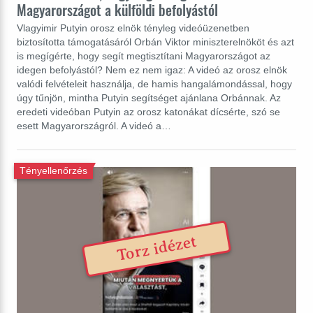
Magyarországot a külföldi befolyástól
Vlagyimir Putyin orosz elnök tényleg videóüzenetben
biztosította támogatásáról Orbán Viktor miniszterelnököt és azt
is megígérte, hogy segít megtisztítani Magyarországot az
idegen befolyástól? Nem ez nem igaz: A videó az orosz elnök
valódi felvételeit használja, de hamis hangalámondással, hogy
úgy tűnjön, mintha Putyin segítséget ajánlana Orbánnak. Az
eredeti videóban Putyin az orosz katonákat dícsérte, szó se
esett Magyarországról. A videó a…
Tényellenőrzés
Torz idézet