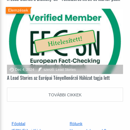
Elemzések
Hitelesített!
Dec 4, 2024
szerzõ: Lead Stories
A Lead Stories az Európai Tényellenőrző Hálózat tagja lett
TOVÁBBI CIKKEK
Főoldal
Rólunk