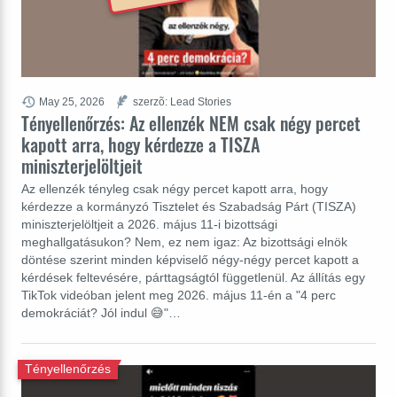
May 25, 2026
szerzõ: Lead Stories
Tényellenőrzés: Az ellenzék NEM csak négy percet
kapott arra, hogy kérdezze a TISZA
miniszterjelöltjeit
Az ellenzék tényleg csak négy percet kapott arra, hogy
kérdezze a kormányzó Tisztelet és Szabadság Párt (TISZA)
miniszterjelöltjeit a 2026. május 11-i bizottsági
meghallgatásukon? Nem, ez nem igaz: Az bizottsági elnök
döntése szerint minden képviselő négy-négy percet kapott a
kérdések feltevésére, párttagságtól függetlenül. Az állítás egy
TikTok videóban jelent meg 2026. május 11-én a "4 perc
demokráciát? Jól indul 😅"…
Tényellenőrzés