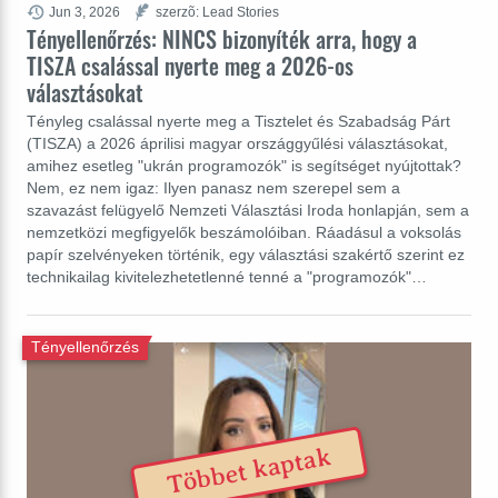
Jun 3, 2026
szerzõ: Lead Stories
Tényellenőrzés: NINCS bizonyíték arra, hogy a
TISZA csalással nyerte meg a 2026-os
választásokat
Tényleg csalással nyerte meg a Tisztelet és Szabadság Párt
(TISZA) a 2026 áprilisi magyar országgyűlési választásokat,
amihez esetleg "ukrán programozók" is segítséget nyújtottak?
Nem, ez nem igaz: Ilyen panasz nem szerepel sem a
szavazást felügyelő Nemzeti Választási Iroda honlapján, sem a
nemzetközi megfigyelők beszámolóiban. Ráadásul a voksolás
papír szelvényeken történik, egy választási szakértő szerint ez
technikailag kivitelezhetetlenné tenné a "programozók"…
Tényellenőrzés
Többet kaptak