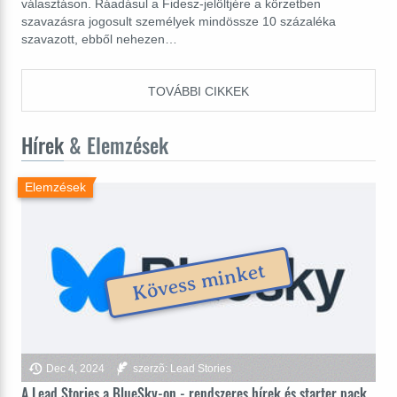
választáson. Ráadásul a Fidesz-jelöltjére a körzetben
szavazásra jogosult személyek mindössze 10 százaléka
szavazott, ebből nehezen…
TOVÁBBI CIKKEK
Hírek
& Elemzések
Elemzések
Kövess minket
Dec 4, 2024
szerzõ: Lead Stories
A Lead Stories a BlueSky-on - rendszeres hírek és starter pack