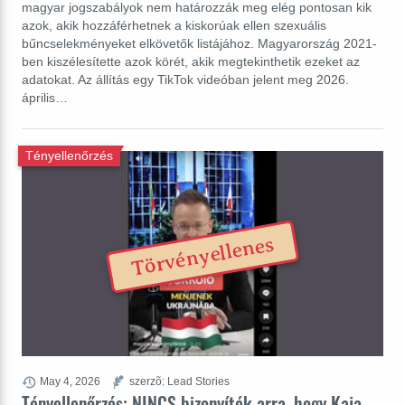
magyar jogszabályok nem határozzák meg elég pontosan kik
azok, akik hozzáférhetnek a kiskorúak ellen szexuális
bűncselekményeket elkövetők listájához. Magyarország 2021-
ben kiszélesítette azok körét, akik megtekinthetik ezeket az
adatokat. Az állítás egy TikTok videóban jelent meg 2026.
április…
Tényellenőrzés
Törvényellenes
May 4, 2026
szerzõ: Lead Stories
Tényellenőrzés: NINCS bizonyíték arra, hogy Kaja