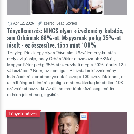
Apr 12, 2026
szerzõ: Lead Stories
Tényellenőrzés: NINCS olyan közvélemény-kutatás,
ami Orbánnak 68%-ot, Magyarnak pedig 35%-ot
jósolt - ez összesítve, több mint 100%
Tényleg létezik egy olyan "hivatalos közvélemény-kutatás",
mely azt jósolja, hogy Orbán Viktor a szavazatok 68%-át,
Magyar Péter pedig 35%-át szerezheti meg a 2026. április 12-i
választáson? Nem, ez nem igaz: A hivatalos közvélemény-
kutatások részeredményeinek összege 100 százalék lenne, ez
az állítólagos felmérés pedig a matematikailag lehetetlen 103
százalékot hozza ki. Az állítás már több közösségi média
oldalon jelent meg, egyikük…
Tényellenőrzés