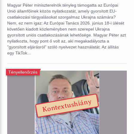
Magyar Péter miniszterelnök tényleg támogatta az Európai
Unió államfőinek közös nyilatkozatát, amely gyorsított EU-
csatlakozási tárgyalásokat szorgalmaz Ukrajna számára?
Nem, ez nem igaz: Az Európai Tanács 2026. június 18-i ülését
követően kiadott közleményben nem szerepel Ukrajna
gyorsított uniós csatlakozásának lehetősége. Magyar Péter azt
nyilatkozta, hogy pont ő volt az, aki megakadályozta a
"gyorsított eljárásról" szóló nyelvezet használatát. Az állítás
egy TikTok…
Tényellenőrzés
Kontextushiány