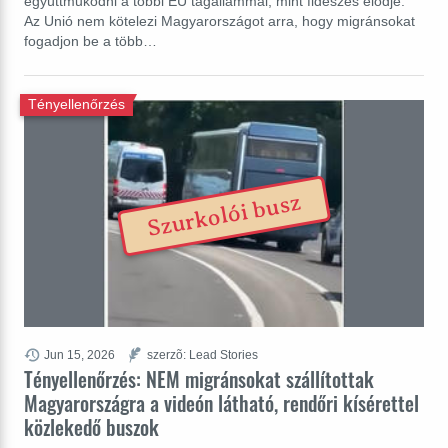
együttműködni a többi EU tagállammal, mint fideszes elődje.
Az Unió nem kötelezi Magyarországot arra, hogy migránsokat
fogadjon be a több…
Tényellenőrzés
Szurkolói busz
Jun 15, 2026
szerzõ: Lead Stories
Tényellenőrzés: NEM migránsokat szállítottak
Magyarországra a videón látható, rendőri kísérettel
közlekedő buszok