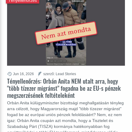
Tényellenőrzés
Nem azt mondta
Jun 16, 2026
szerzõ: Lead Stories
Tényellenőrzés: Orbán Anita NEM utalt arra, hogy
"több tízezer migránst" fogadna be az EU-s pénzek
megszerzésének feltételeként
Orbán Anita külügyminiszter bizottsági meghallgatásán tényleg
arra célzott, hogy Magyarország majd "több tízezer migránst"
fogad be az európai uniós pénzek feloldásáért? Nem, ez nem
igaz: Orbán Anita csupán azt mondta, hogy a Tisztelet és
Szabadság Párt (TISZA) kormánya hatékonyabban fog