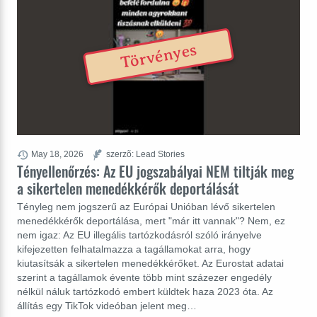
Törvényes
May 18, 2026
szerzõ: Lead Stories
Tényellenőrzés: Az EU jogszabályai NEM tiltják meg
a sikertelen menedékkérők deportálását
Tényleg nem jogszerű az Európai Unióban lévő sikertelen
menedékkérők deportálása, mert "már itt vannak"? Nem, ez
nem igaz: Az EU illegális tartózkodásról szóló irányelve
kifejezetten felhatalmazza a tagállamokat arra, hogy
kiutasítsák a sikertelen menedékkérőket. Az Eurostat adatai
szerint a tagállamok évente több mint százezer engedély
nélkül náluk tartózkodó embert küldtek haza 2023 óta. Az
állítás egy TikTok videóban jelent meg…