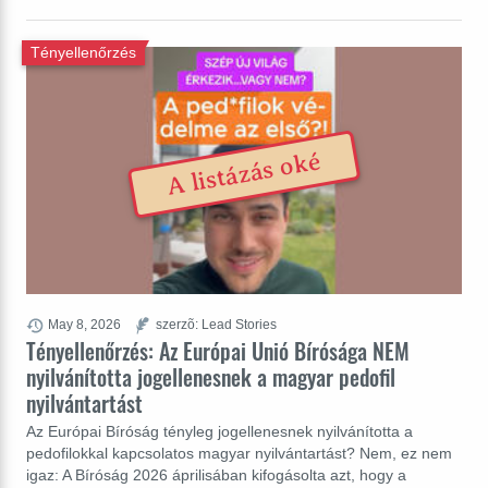
Tényellenőrzés
A listázás oké
May 8, 2026
szerzõ: Lead Stories
Tényellenőrzés: Az Európai Unió Bírósága NEM
nyilvánította jogellenesnek a magyar pedofil
nyilvántartást
Az Európai Bíróság tényleg jogellenesnek nyilvánította a
pedofilokkal kapcsolatos magyar nyilvántartást? Nem, ez nem
igaz: A Bíróság 2026 áprilisában kifogásolta azt, hogy a