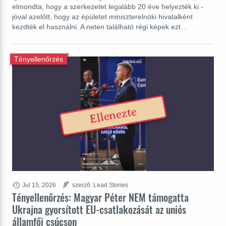
elmondta, hogy a szerkezetet legalább 20 éve helyezték ki -
jóval azelőtt, hogy az épületet miniszterelnöki hivatalként
kezdték el használni. A neten található régi képek ezt…
Tényellenőrzés
Ellenezte
Jul 15, 2026
szerzõ: Lead Stories
Tényellenőrzés: Magyar Péter NEM támogatta
Ukrajna gyorsított EU-csatlakozását az uniós
államfői csúcson