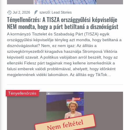
Jul 2, 2026
szerzõ: Lead Stories
Tényellenőrzés: A TISZA országgyűlési képviselője
NEM mondta, hogy a párt betiltaná a disznóvágást
A kormányzó Tisztelet és Szabadság Párt (TISZA) egyik
országgyűlési képviselője tényleg azt mondta, hogy betiltaná a
disznóvágásokat? Nem, ez nem igaz: Az állítás a
szövegkörnyezetből kiragadva használja Strompová Viktória
képviselő szavait. A politikus valójában arról beszélt, hogy az
ellenzéki Fidesz párt tagjainak meg kellene ismerkedniük a
falusi emberek valódi problémáival, ahelyett, hogy időnként
megjelennének vidéki lakomákon. Az állítás egy TikTok…
Tényellenőrzés
Nem feltétel