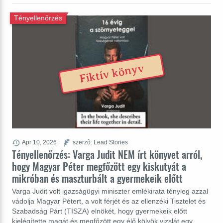
Tényellenőrzés
Fiktív könyv
Apr 10, 2026
szerzõ: Lead Stories
Tényellenőrzés: Varga Judit NEM írt könyvet arról,
hogy Magyar Péter megfőzött egy kiskutyát a
mikróban és maszturbált a gyermekeik előtt
Varga Judit volt igazságügyi miniszter emlékirata tényleg azzal
vádolja Magyar Pétert, a volt férjét és az ellenzéki Tisztelet és
Szabadság Párt (TISZA) elnökét, hogy gyermekeik előtt
kielégítette magát és megfőzött egy élő kölyök vizslát egy