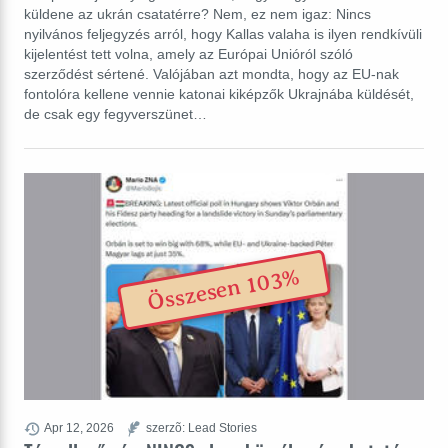
küldene az ukrán csatatérre? Nem, ez nem igaz: Nincs
nyilvános feljegyzés arról, hogy Kallas valaha is ilyen rendkívüli
kijelentést tett volna, amely az Európai Unióról szóló
szerződést sértené. Valójában azt mondta, hogy az EU-nak
fontolóra kellene vennie katonai kiképzők Ukrajnába küldését,
de csak egy fegyverszünet…
Összesen 103%
Apr 12, 2026
szerzõ: Lead Stories