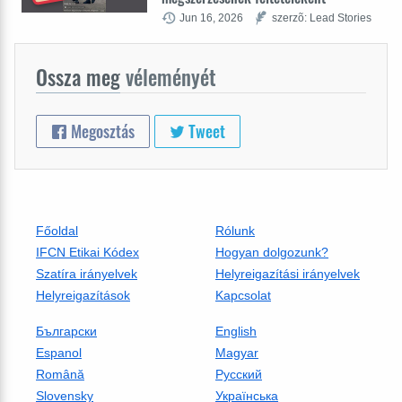
Jun 16, 2026
szerzõ: Lead Stories
Ossza meg
véleményét
Megosztás
Tweet
Főoldal
Rólunk
IFCN Etikai Kódex
Hogyan dolgozunk?
Szatíra irányelvek
Helyreigazítási irányelvek
Helyreigazítások
Kapcsolat
Български
English
Espanol
Magyar
Română
Русский
Slovensky
Українська