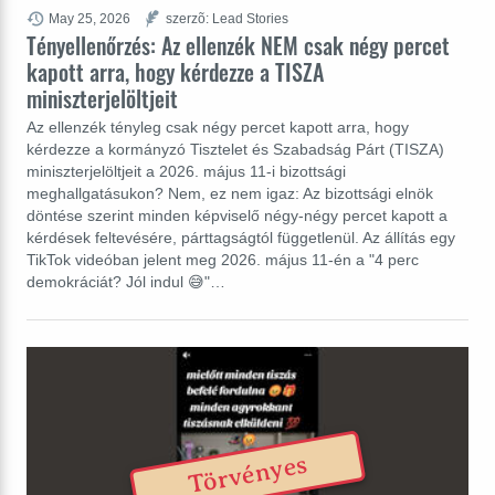
May 25, 2026
szerzõ: Lead Stories
Tényellenőrzés: Az ellenzék NEM csak négy percet
kapott arra, hogy kérdezze a TISZA
miniszterjelöltjeit
Az ellenzék tényleg csak négy percet kapott arra, hogy
kérdezze a kormányzó Tisztelet és Szabadság Párt (TISZA)
miniszterjelöltjeit a 2026. május 11-i bizottsági
meghallgatásukon? Nem, ez nem igaz: Az bizottsági elnök
döntése szerint minden képviselő négy-négy percet kapott a
kérdések feltevésére, párttagságtól függetlenül. Az állítás egy
TikTok videóban jelent meg 2026. május 11-én a "4 perc
demokráciát? Jól indul 😅"…
Törvényes