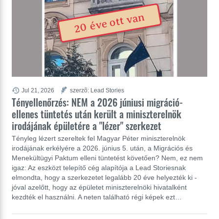
20 éve ott van
Jul 21, 2026
szerzõ: Lead Stories
Tényellenőrzés: NEM a 2026 júniusi migráció-
ellenes tüntetés után került a miniszterelnök
irodájának épületére a "lézer" szerkezet
Tényleg lézert szereltek fel Magyar Péter miniszterelnök
irodájának erkélyére a 2026. június 5. után, a Migrációs és
Menekültügyi Paktum elleni tüntetést követően? Nem, ez nem
igaz: Az eszközt telepítő cég alapítója a Lead Storiesnak
elmondta, hogy a szerkezetet legalább 20 éve helyezték ki -
jóval azelőtt, hogy az épületet miniszterelnöki hivatalként
kezdték el használni. A neten található régi képek ezt…