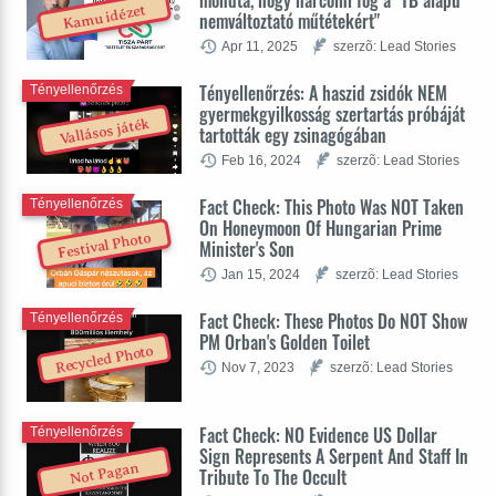
Kamu idézet
nemváltoztató műtétekért"
Apr 11, 2025
szerzõ: Lead Stories
Tényellenőrzés: A haszid zsidók NEM
Tényellenőrzés
gyermekgyilkosság szertartás próbáját
Vallásos játék
tartották egy zsinagógában
Feb 16, 2024
szerzõ: Lead Stories
Fact Check: This Photo Was NOT Taken
Tényellenőrzés
On Honeymoon Of Hungarian Prime
Festival Photo
Minister's Son
Jan 15, 2024
szerzõ: Lead Stories
Fact Check: These Photos Do NOT Show
Tényellenőrzés
PM Orban's Golden Toilet
Recycled Photo
Nov 7, 2023
szerzõ: Lead Stories
Fact Check: NO Evidence US Dollar
Tényellenőrzés
Sign Represents A Serpent And Staff In
Not Pagan
Tribute To The Occult