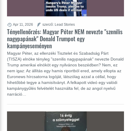
Apr 11, 2026
szerzõ: Lead Stories
Tényellenőrzés: Magyar Péter NEM nevezte "szenilis
nagypapának" Donald Trumpot egy
kampányeseményen
Magyar Péter, az ellenzéki Tisztelet és Szabadság Párt
(TISZA) elnöke tényleg "szenilis nagypapának" nevezte Donald
Trump amerikai elnököt egy nyilvános beszédben? Nem, ez
nem igaz: Az állítás egy hamis riportból ered, amely ellopta az
Euronews hírcsatorna logóját, látszólag azzal a céllal, hogy
hihetőbbé tegye a hamisítványt. A felkapott videó egy valódi
kampánygyűlés felvételét használta fel, de az angol nyelvű
narráció…