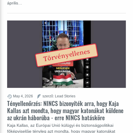
április…
Törvényellenes
May 4, 2026
szerzõ: Lead Stories
Tényellenőrzés: NINCS bizonyíték arra, hogy Kaja
Kallas azt mondta, hogy magyar katonákat küldene
az ukrán háborúba - erre NINCS hatásköre
Kaja Kallas, az Európai Unió külügyi és biztonságpolitikai
főképviselője tényleg azt mondta, hogy magyar katonákat