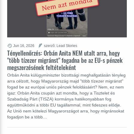
Nem azt mondta
Jun 16, 2026
szerzõ: Lead Stories
Tényellenőrzés: Orbán Anita NEM utalt arra, hogy
"több tízezer migránst" fogadna be az EU-s pénzek
megszerzésének feltételeként
Orbán Anita külügyminiszter bizottsági meghallgatásán tényleg
arra célzott, hogy Magyarország majd "több tízezer migránst"
fogad be az európai uniós pénzek feloldásáért? Nem, ez nem
igaz: Orbán Anita csupán azt mondta, hogy a Tisztelet és
Szabadság Párt (TISZA) kormánya hatékonyabban fog
együttműködni a többi EU tagállammal, mint fideszes elődje.
Az Unió nem kötelezi Magyarországot arra, hogy migránsokat
fogadjon be a több…