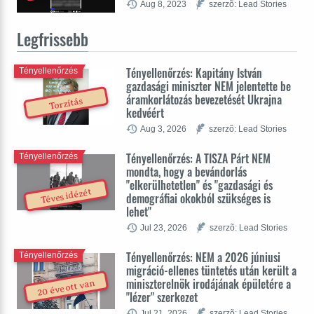
Aug 8, 2023
szerzõ: Lead Stories
Legfrissebb
Tényellenőrzés: Kapitány István
Tényellenőrzés
gazdasági miniszter NEM jelentette be
áramkorlátozás bevezetését Ukrajna
Torzítás
kedvéért
Aug 3, 2026
szerzõ: Lead Stories
Tényellenőrzés: A TISZA Párt NEM
Tényellenőrzés
mondta, hogy a bevándorlás
"elkerülhetetlen" és "gazdasági és
Téves idézét
demográfiai okokból szükséges is
lehet"
Jul 23, 2026
szerzõ: Lead Stories
Tényellenőrzés: NEM a 2026 júniusi
Tényellenőrzés
migráció-ellenes tüntetés után került a
miniszterelnök irodájának épületére a
20 éve ott van
"lézer" szerkezet
Jul 21, 2026
szerzõ: Lead Stories