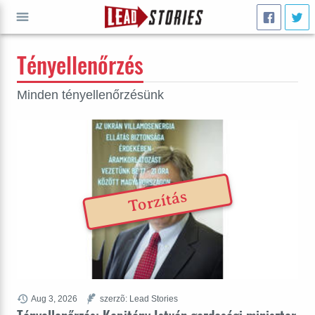
Tényellenőrzés
INDULJ
Minden tényellenőrzésünk
Torzítás
Aug 3, 2026
szerzõ: Lead Stories