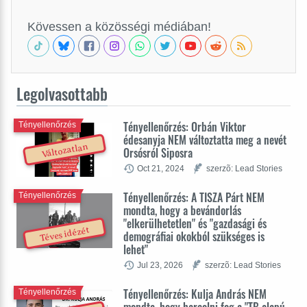
Kövessen a közösségi médiában!
Legolvasottabb
Tényellenőrzés: Orbán Viktor
Tényellenőrzés
édesanyja NEM változtatta meg a nevét
Változatlan
Orsósról Siposra
Oct 21, 2024
szerzõ: Lead Stories
Tényellenőrzés: A TISZA Párt NEM
Tényellenőrzés
mondta, hogy a bevándorlás
"elkerülhetetlen" és "gazdasági és
Téves idézét
demográfiai okokból szükséges is
lehet"
Jul 23, 2026
szerzõ: Lead Stories
Tényellenőrzés: Kulja András NEM
Tényellenőrzés
mondta, hogy harcolni fog a "TB alapú