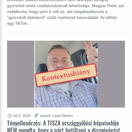
gyorsított uniós csatlakozásának lehetősége. Magyar Péter azt
nyilatkozta, hogy pont ő volt az, aki megakadályozta a
"gyorsított eljárásról" szóló nyelvezet használatát. Az állítás
egy TikTok…
Kontextushiány
Jul 2, 2026
szerzõ: Lead Stories
Tényellenőrzés: A TISZA országgyűlési képviselője
NEM mondta, hogy a párt betiltaná a disznóvágást