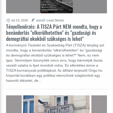
Jul 23, 2026
szerzõ: Lead Stories
Tényellenőrzés: A TISZA Párt NEM mondta, hogy a
bevándorlás "elkerülhetetlen" és "gazdasági és
demográfiai okokból szükséges is lehet"
A kormányzó Tisztelet és Szabadság Párt (TISZA) tényleg azt
mondta, hogy a bevándorlás "elkerülhetetlen" és "gazdasági
és demográfiai okokból szükséges is lehet?" Nem, ez nem
igaz: Semmilyen bizonyíték nincs arra, hogy bármelyik tiszás
vezető valaha is ilyet mondott volna. Ez ellentétes lenne a
TISZA kormányzati politikájával. Az állítást terjesztő Origo.hu
hírportál korábban egy politikai elemzőnek tulajdonított egy
hasonló idézetet, de…