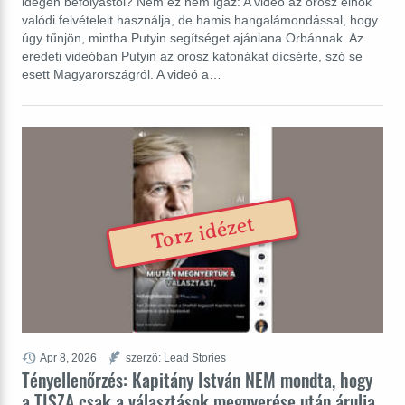
idegen befolyástól? Nem ez nem igaz: A videó az orosz elnök
valódi felvételeit használja, de hamis hangalámondással, hogy
úgy tűnjön, mintha Putyin segítséget ajánlana Orbánnak. Az
eredeti videóban Putyin az orosz katonákat dícsérte, szó se
esett Magyarországról. A videó a…
Torz idézet
Apr 8, 2026
szerzõ: Lead Stories
Tényellenőrzés: Kapitány István NEM mondta, hogy
a TISZA csak a választások megnyerése után árulja