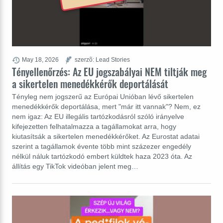
May 18, 2026
szerzõ: Lead Stories
Tényellenőrzés: Az EU jogszabályai NEM tiltják meg
a sikertelen menedékkérők deportálását
Tényleg nem jogszerű az Európai Unióban lévő sikertelen
menedékkérők deportálása, mert "már itt vannak"? Nem, ez
nem igaz: Az EU illegális tartózkodásról szóló irányelve
kifejezetten felhatalmazza a tagállamokat arra, hogy
kiutasítsák a sikertelen menedékkérőket. Az Eurostat adatai
szerint a tagállamok évente több mint százezer engedély
nélkül náluk tartózkodó embert küldtek haza 2023 óta. Az
állítás egy TikTok videóban jelent meg…