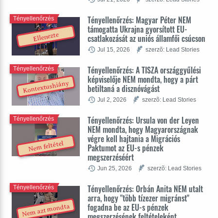
Tényellenőrzés: Magyar Péter NEM
Tényellenőrzés
támogatta Ukrajna gyorsított EU-
Ellenezte
csatlakozását az uniós államfői csúcson
Jul 15, 2026
szerzõ: Lead Stories
Tényellenőrzés: A TISZA országgyűlési
Tényellenőrzés
képviselője NEM mondta, hogy a párt
Kontextushiány
betiltaná a disznóvágást
Jul 2, 2026
szerzõ: Lead Stories
Tényellenőrzés: Ursula von der Leyen
Tényellenőrzés
NEM mondta, hogy Magyarországnak
végre kell hajtania a Migrációs
Nem feltétel
Paktumot az EU-s pénzek
megszerzéséért
Jun 25, 2026
szerzõ: Lead Stories
Tényellenőrzés: Orbán Anita NEM utalt
Tényellenőrzés
arra, hogy "több tízezer migránst"
fogadna be az EU-s pénzek
Nem azt mondta
megszerzésének feltételeként