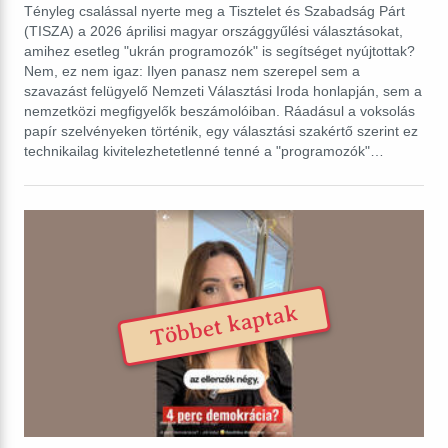
Tényleg csalással nyerte meg a Tisztelet és Szabadság Párt
(TISZA) a 2026 áprilisi magyar országgyűlési választásokat,
amihez esetleg "ukrán programozók" is segítséget nyújtottak?
Nem, ez nem igaz: Ilyen panasz nem szerepel sem a
szavazást felügyelő Nemzeti Választási Iroda honlapján, sem a
nemzetközi megfigyelők beszámolóiban. Ráadásul a voksolás
papír szelvényeken történik, egy választási szakértő szerint ez
technikailag kivitelezhetetlenné tenné a "programozók"…
Többet kaptak