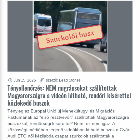
Szurkolói busz
Jun 15, 2026
szerzõ: Lead Stories
Tényellenőrzés: NEM migránsokat szállítottak
Magyarországra a videón látható, rendőri kísérettel
közlekedő buszok
Tényleg az Európai Unió új Menekültügyi és Migrációs
Paktumának az "első résztvevőit" szállították Magyarországra
buszokkal, rendőrségi kísérettel? Nem, ez nem igaz: A
közösségi médiában terjedő videókban látható buszok a Győri
Audi ETO női kézilabda csapat szurkolóit szállították a