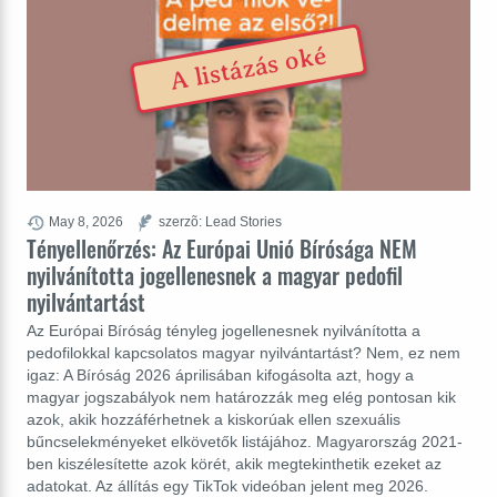
A listázás oké
May 8, 2026
szerzõ: Lead Stories
Tényellenőrzés: Az Európai Unió Bírósága NEM
nyilvánította jogellenesnek a magyar pedofil
nyilvántartást
Az Európai Bíróság tényleg jogellenesnek nyilvánította a
pedofilokkal kapcsolatos magyar nyilvántartást? Nem, ez nem
igaz: A Bíróság 2026 áprilisában kifogásolta azt, hogy a
magyar jogszabályok nem határozzák meg elég pontosan kik
azok, akik hozzáférhetnek a kiskorúak ellen szexuális
bűncselekményeket elkövetők listájához. Magyarország 2021-
ben kiszélesítette azok körét, akik megtekinthetik ezeket az
adatokat. Az állítás egy TikTok videóban jelent meg 2026.