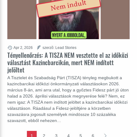
Nem indult
Apr 2, 2026
szerzõ: Lead Stories
Tényellenőrzés: A TISZA NEM vesztette el az időközi
választást Kazincbarcikán, mert NEM indított
jelöltet
A Tisztelet és Szabadság Párt (TISZA) tényleg megbukott a
kazincbarcikai időközi önkormányzati választásokon 2026.
március 8-án, ami arra utal, hogy a győztes Fidesz párt jó úton
halad a 2026. áprilisi választások megnyerése felé? Nem, ez
nem igaz: A TISZA nem indított jelöltet a kazincbarcikai időközi
választáson. Ráadásul a Fidesz-jelöltjére a körzetben
szavazásra jogosult személyek mindössze 10 százaléka
szavazott, ebből nehezen…
1
2
3
4
5
6