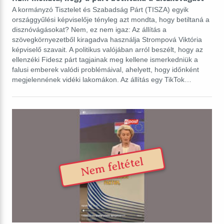
A kormányzó Tisztelet és Szabadság Párt (TISZA) egyik
országgyűlési képviselője tényleg azt mondta, hogy betiltaná a
disznóvágásokat? Nem, ez nem igaz: Az állítás a
szövegkörnyezetből kiragadva használja Strompová Viktória
képviselő szavait. A politikus valójában arról beszélt, hogy az
ellenzéki Fidesz párt tagjainak meg kellene ismerkedniük a
falusi emberek valódi problémáival, ahelyett, hogy időnként
megjelennének vidéki lakomákon. Az állítás egy TikTok…
Nem feltétel