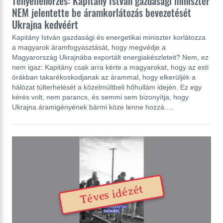
Tényellenőrzés: Kapitány István gazdasági miniszter
NEM jelentette be áramkorlátozás bevezetését
Ukrajna kedvéért
Kapitány István gazdasági és energetikai miniszter korlátozza
a magyarok áramfogyasztását, hogy megvédje a
Magyarország Ukrajnába exportált energiakészleteit? Nem, ez
nem igaz: Kapitány csak arra kérte a magyarokat, hogy az esti
órákban takarékoskodjanak az árammal, hogy elkerüljék a
hálózat túlterhelését a közelmúltbeli hőhullám idején. Ez egy
kérés volt, nem parancs, és semmi sem bizonyítja, hogy
Ukrajna áramigényének bármi köze lenne hozzá.…
Téves idézét