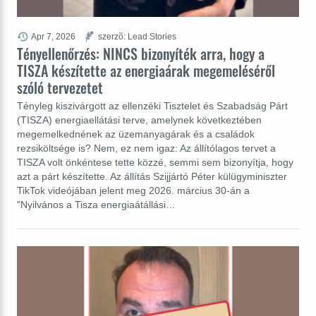
Apr 7, 2026
szerzõ: Lead Stories
Tényellenőrzés: NINCS bizonyíték arra, hogy a
TISZA készítette az energiaárak megemeléséről
szóló tervezetet
Tényleg kiszivárgott az ellenzéki Tisztelet és Szabadság Párt
(TISZA) energiaellátási terve, amelynek következtében
megemelkednének az üzemanyagárak és a családok
rezsiköltsége is? Nem, ez nem igaz: Az állítólagos tervet a
TISZA volt önkéntese tette közzé, semmi sem bizonyítja, hogy
azt a párt készítette. Az állítás Szijjártó Péter külügyminiszter
TikTok videójában jelent meg 2026. március 30-án a
"Nyilvános a Tisza energiaátállási…