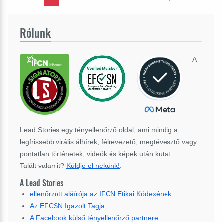
Rólunk
A
Lead Stories egy tényellenőrző oldal, ami mindig a
legfrissebb virális álhírek, félrevezető, megtévesztő vagy
pontatlan történetek, videók és képek után kutat.
Talált valamit?
Küldje el nekünk!
.
A Lead Stories
ellenőrzött aláírója az IFCN Etikai Kódexének
Az EFCSN Igazolt Tagja
A Facebook külső tényellenőrző partnere