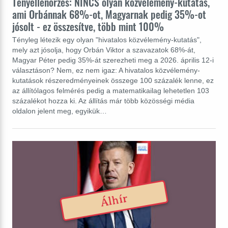
Tényellenőrzés: NINCS olyan közvélemény-kutatás,
ami Orbánnak 68%-ot, Magyarnak pedig 35%-ot
jósolt - ez összesítve, több mint 100%
Tényleg létezik egy olyan "hivatalos közvélemény-kutatás",
mely azt jósolja, hogy Orbán Viktor a szavazatok 68%-át,
Magyar Péter pedig 35%-át szerezheti meg a 2026. április 12-i
választáson? Nem, ez nem igaz: A hivatalos közvélemény-
kutatások részeredményeinek összege 100 százalék lenne, ez
az állítólagos felmérés pedig a matematikailag lehetetlen 103
százalékot hozza ki. Az állítás már több közösségi média
oldalon jelent meg, egyikük…
Álhír