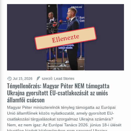
Ellenezte
Jul 15, 2026
szerzõ: Lead Stories
Tényellenőrzés: Magyar Péter NEM támogatta
Ukrajna gyorsított EU-csatlakozását az uniós
államfői csúcson
Magyar Péter miniszterelnök tényleg támogatta az Európai
Unió államfőinek közös nyilatkozatát, amely gyorsított EU-
csatlakozási tárgyalásokat szorgalmaz Ukrajna számára?
Nem, ez nem igaz: Az Európai Tanács 2026. június 18-i ülését
követően kiadott közleményben nem szerepel Ukrajna