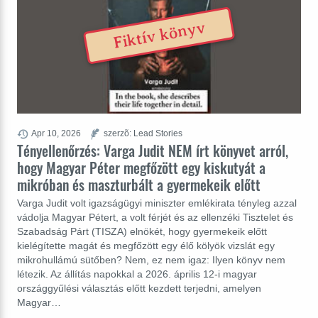
Fiktív könyv
Apr 10, 2026
szerzõ: Lead Stories
Tényellenőrzés: Varga Judit NEM írt könyvet arról,
hogy Magyar Péter megfőzött egy kiskutyát a
mikróban és maszturbált a gyermekeik előtt
Varga Judit volt igazságügyi miniszter emlékirata tényleg azzal
vádolja Magyar Pétert, a volt férjét és az ellenzéki Tisztelet és
Szabadság Párt (TISZA) elnökét, hogy gyermekeik előtt
kielégítette magát és megfőzött egy élő kölyök vizslát egy
mikrohullámú sütőben? Nem, ez nem igaz: Ilyen könyv nem
létezik. Az állítás napokkal a 2026. április 12-i magyar
országgyűlési választás előtt kezdett terjedni, amelyen
Magyar…