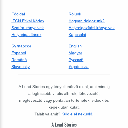
Főoldal
Rólunk
IFCN Etikai Kódex
Hogyan dolgozunk?
Szatíra irányelvek
Helyreigazítási irányelvek
Helyreigazítások
Kapcsolat
Български
English
Espanol
Magyar
Română
Русский
Slovensky
Українська
A Lead Stories egy tényellenőrző oldal, ami mindig
a legfrissebb virális álhírek, félrevezető,
megtévesztő vagy pontatlan történetek, videók és
képek után kutat.
Talált valamit?
Küldje el nekünk!
.
A Lead Stories