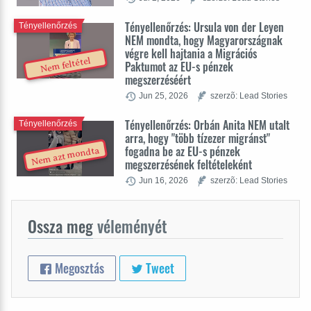
Tényellenőrzés: Ursula von der Leyen
Tényellenőrzés
NEM mondta, hogy Magyarországnak
végre kell hajtania a Migrációs
Nem feltétel
Paktumot az EU-s pénzek
megszerzéséért
Jun 25, 2026
szerzõ: Lead Stories
Tényellenőrzés: Orbán Anita NEM utalt
Tényellenőrzés
arra, hogy "több tízezer migránst"
fogadna be az EU-s pénzek
Nem azt mondta
megszerzésének feltételeként
Jun 16, 2026
szerzõ: Lead Stories
Ossza meg
véleményét
Megosztás
Tweet