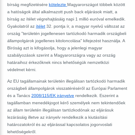
bírság megfizetésére
kötelezte
Magyarországot többek között
a hatóságok által alkalmazott push back eljárások miatt, a
bírság az ítélet végrehajtásáig napi 1 millió euróval emelkedik.
Gyakolatról az
ítélet
32. pontja ír, a magyar nyelvű változat az
ország "
területén jogellenesen tartózkodó harmadik országbeli
állampolgárok jogellenes kitoloncolása
" kifejezést használja. A
Bíróság azt is kifogásolja, hogy a jelenlegi magyar
szabályozások szerint a Magyarországra vagy az ország
határaihoz érkezőknek nincs lehetőségük nemzetközi
védelmet kérni.
Az EU tagállamainak területén illegálisan tartózkodó harmadik
országbeli állampolgárok visszatéréséről az Európai Parlament
és a Tanács
2008/115/EK irányelve
rendelkezik. Eszerint a
tagállamban menedékjogot kérő személyek nem tekintendőek
az állam területén illegálisan tartózkodónak az eljárásuk
lezárásáig illetve az irányelv rendelkezik a kiutásítási
határozatokról és az eljárással kapcsolatos jogorvoslati
lehetőségekről.