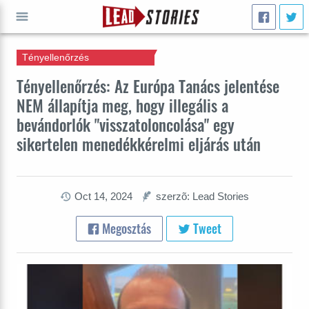
Tényellenőrzés
INDULJ
Tényellenőrzés: Az Európa Tanács jelentése
NEM állapítja meg, hogy illegális a
bevándorlók "visszatoloncolása" egy
sikertelen menedékkérelmi eljárás után
Oct 14, 2024
szerzõ: Lead Stories
Megosztás
Tweet