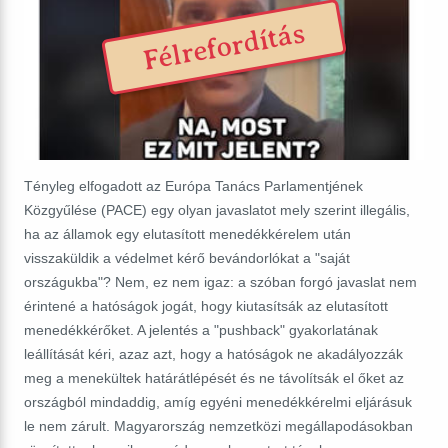
Félrefordítás
Tényleg elfogadott az Európa Tanács Parlamentjének
Közgyűlése (PACE) egy olyan javaslatot mely szerint illegális,
ha az államok egy elutasított menedékkérelem után
visszaküldik a védelmet kérő bevándorlókat a "saját
országukba"?
Nem, ez nem igaz: a szóban forgó javaslat nem
érintené a hatóságok jogát, hogy kiutasítsák az elutasított
menedékkérőket. A jelentés a "pushback" gyakorlatának
leállítását kéri, azaz azt, hogy a hatóságok ne akadályozzák
meg a menekültek határátlépését és ne távolítsák el őket az
országból mindaddig, amíg egyéni menedékkérelmi eljárásuk
le nem zárult. Magyarország nemzetközi megállapodásokban