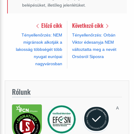
belépésüket, illetőleg jelenlétüket.
Előző cikk
Következő cikk
Tényellenőrzés: NEM
Tényellenőrzés: Orbán
migránsok alkotják a
Viktor édesanyja NEM
lakosság többségét több
változtatta meg a nevét
nyugat európai
Orsósról Siposra
nagyvárosban
Rólunk
A