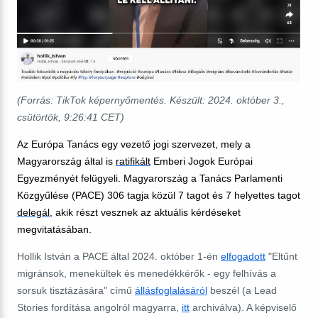
(Forrás: TikTok képernyőmentés. Készült: ‎‎2024. ‎október ‎3.,
‎csütörtök, ‏‎9:26:41
CET)
Az Európa Tanács egy vezető jogi szervezet, mely a
Magyarország által is
ratifikált
Emberi Jogok Európai
Egyezményét felügyeli. Magyarország a Tanács Parlamenti
Közgyűlése (PACE) 306 tagja közül 7 tagot és 7 helyettes tagot
delegál
, akik részt vesznek az aktuális kérdéseket
megvitatásában.
Hollik István a PACE által 2024. október 1-én
elfogadott
"Eltűnt
migránsok, menekültek és menedékkérők - egy felhívás a
sorsuk tisztázására" című
állásfoglalásáról
beszél (a Lead
Stories fordítása angolról magyarra,
itt
archiválva). A képviselő