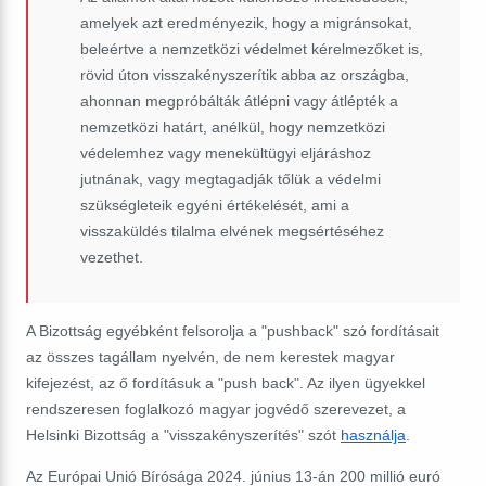
amelyek azt eredményezik, hogy a migránsokat,
beleértve a nemzetközi védelmet kérelmezőket is,
rövid úton visszakényszerítik abba az országba,
ahonnan megpróbálták átlépni vagy átlépték a
nemzetközi határt, anélkül, hogy nemzetközi
védelemhez vagy menekültügyi eljáráshoz
jutnának, vagy megtagadják tőlük a védelmi
szükségleteik egyéni értékelését, ami a
visszaküldés tilalma elvének megsértéséhez
vezethet.
A Bizottság egyébként felsorolja a "pushback" szó fordításait
az összes tagállam nyelvén, de nem kerestek magyar
kifejezést, az ő fordításuk a "push back". Az ilyen ügyekkel
rendszeresen foglalkozó magyar jogvédő szerevezet, a
Helsinki Bizottság a "visszakényszerítés" szót
használja
.
Az Európai Unió Bírósága 2024. június 13-án 200 millió euró