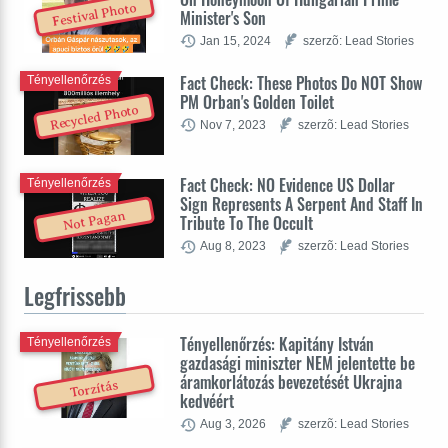
Festival Photo
Minister's Son
Jan 15, 2024
szerzõ: Lead Stories
Fact Check: These Photos Do NOT Show
Tényellenőrzés
PM Orban's Golden Toilet
Recycled Photo
Nov 7, 2023
szerzõ: Lead Stories
Fact Check: NO Evidence US Dollar
Tényellenőrzés
Sign Represents A Serpent And Staff In
Not Pagan
Tribute To The Occult
Aug 8, 2023
szerzõ: Lead Stories
Legfrissebb
Tényellenőrzés: Kapitány István
Tényellenőrzés
gazdasági miniszter NEM jelentette be
áramkorlátozás bevezetését Ukrajna
Torzítás
kedvéért
Aug 3, 2026
szerzõ: Lead Stories