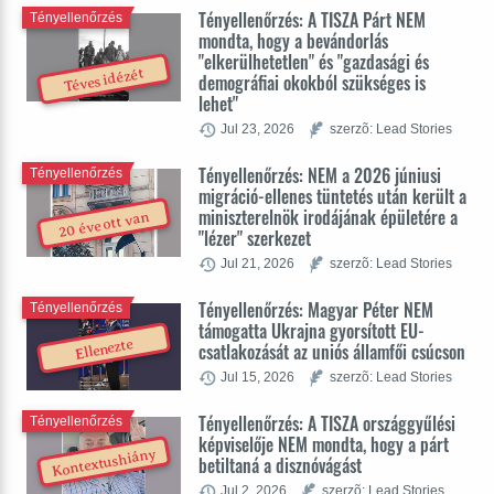
Tényellenőrzés: A TISZA Párt NEM
Tényellenőrzés
mondta, hogy a bevándorlás
"elkerülhetetlen" és "gazdasági és
Téves idézét
demográfiai okokból szükséges is
lehet"
Jul 23, 2026
szerzõ: Lead Stories
Tényellenőrzés: NEM a 2026 júniusi
Tényellenőrzés
migráció-ellenes tüntetés után került a
miniszterelnök irodájának épületére a
20 éve ott van
"lézer" szerkezet
Jul 21, 2026
szerzõ: Lead Stories
Tényellenőrzés: Magyar Péter NEM
Tényellenőrzés
támogatta Ukrajna gyorsított EU-
Ellenezte
csatlakozását az uniós államfői csúcson
Jul 15, 2026
szerzõ: Lead Stories
Tényellenőrzés: A TISZA országgyűlési
Tényellenőrzés
képviselője NEM mondta, hogy a párt
Kontextushiány
betiltaná a disznóvágást
Jul 2, 2026
szerzõ: Lead Stories