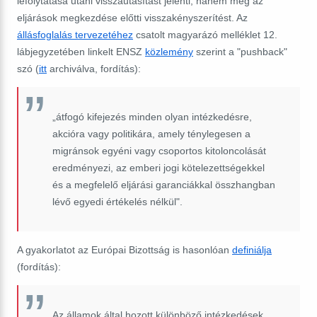
lefolytatása utáni visszautasítást jelenti, hanem még az
eljárások megkezdése előtti visszakényszerítést. Az
állásfoglalás tervezetéhez
csatolt magyarázó melléklet 12.
lábjegyzetében linkelt ENSZ
közlemény
szerint a "pushback"
szó (
itt
archiválva, fordítás):
„átfogó kifejezés minden olyan intézkedésre,
akcióra vagy politikára, amely ténylegesen a
migránsok egyéni vagy csoportos kitoloncolását
eredményezi, az emberi jogi kötelezettségekkel
és a megfelelő eljárási garanciákkal összhangban
lévő egyedi értékelés nélkül".
A gyakorlatot az Európai Bizottság is hasonlóan
definiálja
(fordítás):
Az államok által hozott különböző intézkedések,