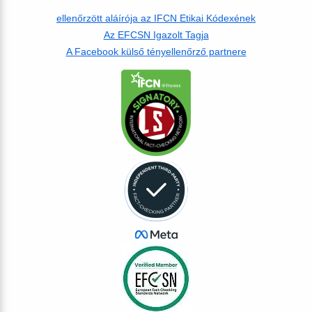
ellenőrzött aláírója az IFCN Etikai Kódexének
Az EFCSN Igazolt Tagja
A Facebook külső tényellenőrző partnere