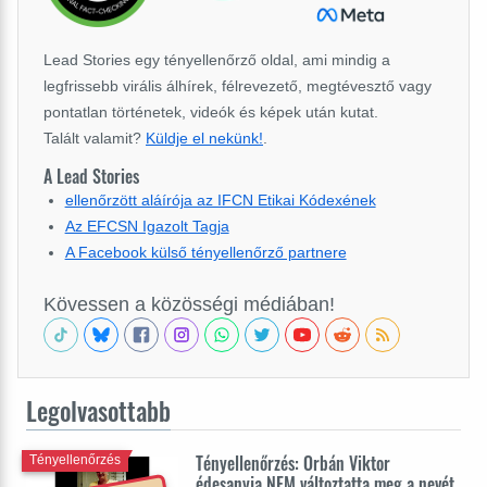
Lead Stories egy tényellenőrző oldal, ami mindig a
legfrissebb virális álhírek, félrevezető, megtévesztő vagy
pontatlan történetek, videók és képek után kutat.
Talált valamit?
Küldje el nekünk!
.
A Lead Stories
ellenőrzött aláírója az IFCN Etikai Kódexének
Az EFCSN Igazolt Tagja
A Facebook külső tényellenőrző partnere
Kövessen a közösségi médiában!
Legolvasottabb
Tényellenőrzés: Orbán Viktor
Tényellenőrzés
édesanyja NEM változtatta meg a nevét