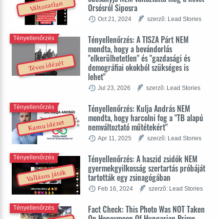
Változatlan
Orsósról Siposra
Oct 21, 2024
szerzõ: Lead Stories
Tényellenőrzés: A TISZA Párt NEM
Tényellenőrzés
mondta, hogy a bevándorlás
"elkerülhetetlen" és "gazdasági és
Téves idézét
demográfiai okokból szükséges is
lehet"
Jul 23, 2026
szerzõ: Lead Stories
Tényellenőrzés: Kulja András NEM
Tényellenőrzés
mondta, hogy harcolni fog a "TB alapú
Kamu idézet
nemváltoztató műtétekért"
Apr 11, 2025
szerzõ: Lead Stories
Tényellenőrzés: A haszid zsidók NEM
Tényellenőrzés
gyermekgyilkosság szertartás próbáját
Vallásos játék
tartották egy zsinagógában
Feb 16, 2024
szerzõ: Lead Stories
Fact Check: This Photo Was NOT Taken
Tényellenőrzés
On Honeymoon Of Hungarian Prime