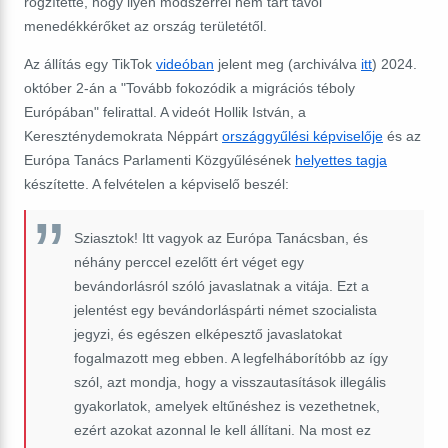
rögzítette, hogy ilyen módszerrel nem tart távol
menedékkérőket az ország területétől.
Az állítás egy TikTok
videóban
jelent meg (archiválva
itt
) 2024.
október 2-án a "
Tovább fokozódik a migrációs téboly
Európában" felirattal.
A videót Hollik István, a
Kereszténydemokrata Néppárt
országgyűlési képviselője
és az
Európa Tanács Parlamenti Közgyűlésének
helyettes tagja
készítette. A felvételen a képviselő beszél:
Sziasztok! Itt vagyok az Európa Tanácsban, és
néhány perccel ezelőtt ért véget egy
bevándorlásról szóló javaslatnak a vitája. Ezt a
jelentést egy bevándorláspárti német szocialista
jegyzi, és egészen elképesztő javaslatokat
fogalmazott meg ebben. A legfelháborítóbb az így
szól, azt mondja, hogy a visszautasítások illegális
gyakorlatok, amelyek eltűnéshez is vezethetnek,
ezért azokat azonnal le kell állítani. Na most ez