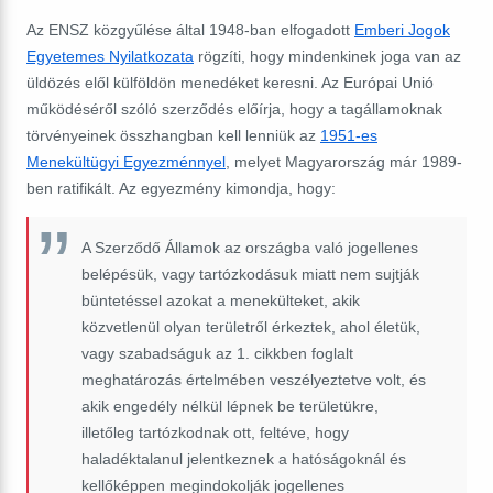
Az ENSZ közgyűlése által 1948-ban elfogadott
Emberi Jogok
Egyetemes Nyilatkozata
rögzíti, hogy mindenkinek joga van az
üldözés elől külföldön menedéket keresni. Az Európai Unió
működéséről szóló szerződés előírja, hogy a tagállamoknak
törvényeinek összhangban kell lenniük az
1951-es
Menekültügyi Egyezménnyel
, melyet Magyarország már 1989-
ben ratifikált. Az egyezmény kimondja, hogy:
A Szerződő Államok az országba való jogellenes
belépésük, vagy tartózkodásuk miatt nem sujtják
büntetéssel azokat a menekülteket, akik
közvetlenül olyan területről érkeztek, ahol életük,
vagy szabadságuk az 1. cikkben foglalt
meghatározás értelmében veszélyeztetve volt, és
akik engedély nélkül lépnek be területükre,
illetőleg tartózkodnak ott, feltéve, hogy
haladéktalanul jelentkeznek a hatóságoknál és
kellőképpen megindokolják jogellenes