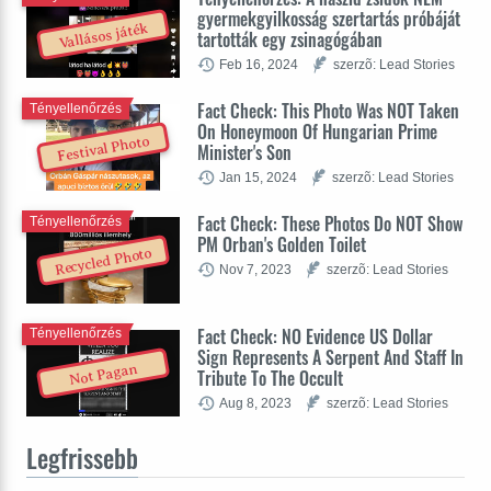
gyermekgyilkosság szertartás próbáját
Vallásos játék
tartották egy zsinagógában
Feb 16, 2024
szerzõ: Lead Stories
Fact Check: This Photo Was NOT Taken
Tényellenőrzés
On Honeymoon Of Hungarian Prime
Festival Photo
Minister's Son
Jan 15, 2024
szerzõ: Lead Stories
Fact Check: These Photos Do NOT Show
Tényellenőrzés
PM Orban's Golden Toilet
Recycled Photo
Nov 7, 2023
szerzõ: Lead Stories
Fact Check: NO Evidence US Dollar
Tényellenőrzés
Sign Represents A Serpent And Staff In
Not Pagan
Tribute To The Occult
Aug 8, 2023
szerzõ: Lead Stories
Legfrissebb