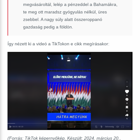
megvásároltál, lelép a pénzeddel a Bahamákra,
te meg ott maradsz gyógyulás nélkül, üres
zsebbel. A nagy súly alatt összeroppanó
gazdaság pedig a földön.
Így nézett ki a videó a TikTokon e cikk megírásakor:
(Forrás: TikTok képernyőkép. Készült: 2024. március 20.,