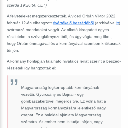
szerda 19:26:50 CET)
A felvételeket megszerkesztették. A videó Orbán Viktor 2022.
február 12-én elhangzott
évértékelő beszédéből
(archiválva
itt
)
származó mondatokat vegyít. Az alkotó kiragadott egyes
részleteket
a szövegkörnyezetből, és úgy vágta meg őket,
hogy Orbán önmagával és a kormányával szemben kritikusnak
tűnjön.
A kormány honlapján található hivatalos leirat szerint a beszéd-
részletek így hangzottak el:
Magyarország legkorruptabb kormányának
vezetői, Gyurcsány és Bajnai - egy
gombaszakértővel megerősítve. Ez volna hát a
Magyarország kormányzására jelentkező nagy
csapat. Ez a baloldal ajánlata Magyarország
számára. Az ember nem is tudja, sírjon, vagy