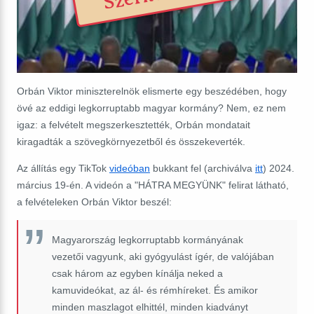
Orbán Viktor miniszterelnök elismerte egy beszédében, hogy
övé az eddigi legkorruptabb magyar kormány? Nem, ez nem
igaz: a felvételt megszerkesztették, Orbán mondatait
kiragadták a szövegkörnyezetből és összekeverték.
Az állítás egy TikTok
videóban
bukkant fel (archiválva
itt
) 2024.
március 19-én. A videón a "HÁTRA MEGYÜNK" felirat látható,
a felvételeken Orbán Viktor beszél:
Magyarország legkorruptabb kormányának
vezetői vagyunk, aki gyógyulást ígér, de valójában
csak három az egyben kínálja neked a
kamuvideókat, az ál- és rémhíreket. És amikor
minden maszlagot elhittél, minden kiadványt