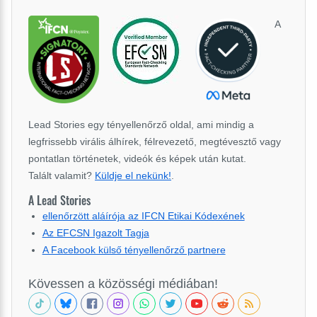
A
Lead Stories egy tényellenőrző oldal, ami mindig a
legfrissebb virális álhírek, félrevezető, megtévesztő vagy
pontatlan történetek, videók és képek után kutat.
Talált valamit?
Küldje el nekünk!
.
A Lead Stories
ellenőrzött aláírója az IFCN Etikai Kódexének
Az EFCSN Igazolt Tagja
A Facebook külső tényellenőrző partnere
Kövessen a közösségi médiában!