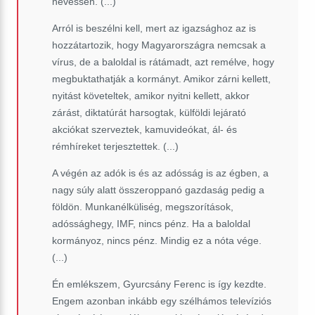
nevessen. (...)
Arról is beszélni kell, mert az igazsághoz az is
hozzátartozik, hogy Magyarországra nemcsak a
vírus, de a baloldal is rátámadt, azt remélve, hogy
megbuktathatják a kormányt. Amikor zárni kellett,
nyitást követeltek, amikor nyitni kellett, akkor
zárást, diktatúrát harsogtak, külföldi lejárató
akciókat szerveztek, kamuvideókat, ál- és
rémhíreket terjesztettek. (...)
A végén az adók is és az adósság is az égben, a
nagy súly alatt összeroppanó gazdaság pedig a
földön. Munkanélküliség, megszorítások,
adóssághegy, IMF, nincs pénz. Ha a baloldal
kormányoz, nincs pénz. Mindig ez a nóta vége.
(...)
Én emlékszem, Gyurcsány Ferenc is így kezdte.
Engem azonban inkább egy szélhámos televíziós