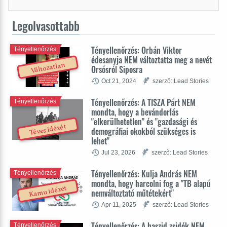
Legolvasottabb
Tényellenőrzés: Orbán Viktor
Tényellenőrzés
édesanyja NEM változtatta meg a nevét
Változatlan
Orsósról Siposra
Oct 21, 2024
szerzõ: Lead Stories
Tényellenőrzés: A TISZA Párt NEM
Tényellenőrzés
mondta, hogy a bevándorlás
"elkerülhetetlen" és "gazdasági és
Téves idézét
demográfiai okokból szükséges is
lehet"
Jul 23, 2026
szerzõ: Lead Stories
Tényellenőrzés: Kulja András NEM
Tényellenőrzés
mondta, hogy harcolni fog a "TB alapú
Kamu idézet
nemváltoztató műtétekért"
Apr 11, 2025
szerzõ: Lead Stories
Tényellenőrzés: A haszid zsidók NEM
Tényellenőrzés