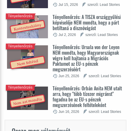
Jul 15, 2026
szerzõ: Lead Stories
Tényellenőrzés: A TISZA országgyűlési
Tényellenőrzés
képviselője NEM mondta, hogy a párt
Kontextushiány
betiltaná a disznóvágást
Jul 2, 2026
szerzõ: Lead Stories
Tényellenőrzés: Ursula von der Leyen
Tényellenőrzés
NEM mondta, hogy Magyarországnak
végre kell hajtania a Migrációs
Nem feltétel
Paktumot az EU-s pénzek
megszerzéséért
Jun 25, 2026
szerzõ: Lead Stories
Tényellenőrzés: Orbán Anita NEM utalt
Tényellenőrzés
arra, hogy "több tízezer migránst"
fogadna be az EU-s pénzek
Nem azt mondta
megszerzésének feltételeként
Jun 16, 2026
szerzõ: Lead Stories
Ossza meg
véleményét