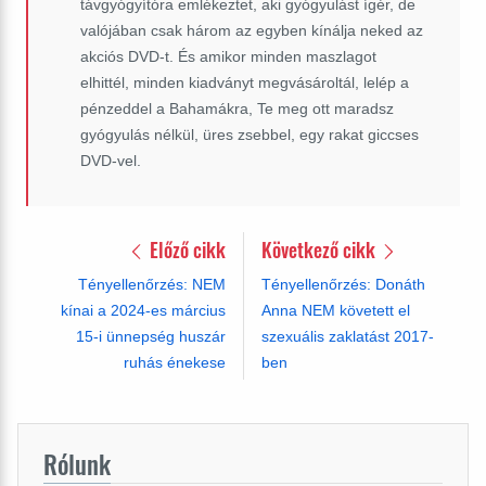
távgyógyítóra emlékeztet, aki gyógyulást ígér, de
valójában csak három az egyben kínálja neked az
akciós DVD-t. És amikor minden maszlagot
elhittél, minden kiadványt megvásároltál, lelép a
pénzeddel a Bahamákra, Te meg ott maradsz
gyógyulás nélkül, üres zsebbel, egy rakat giccses
DVD-vel.
Előző cikk
Következő cikk
Tényellenőrzés: NEM
Tényellenőrzés: Donáth
kínai a 2024-es március
Anna NEM követett el
15-i ünnepség huszár
szexuális zaklatást 2017-
ruhás énekese
ben
Rólunk