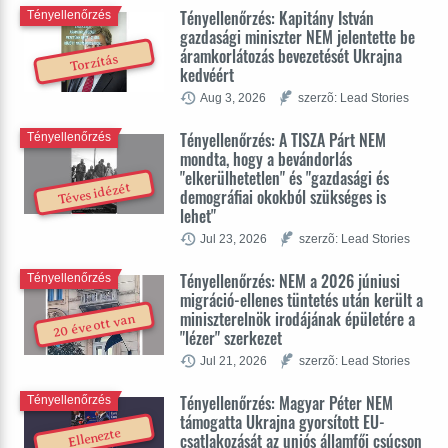
Tényellenőrzés: Kapitány István
Tényellenőrzés
gazdasági miniszter NEM jelentette be
áramkorlátozás bevezetését Ukrajna
Torzítás
kedvéért
Aug 3, 2026
szerzõ: Lead Stories
Tényellenőrzés: A TISZA Párt NEM
Tényellenőrzés
mondta, hogy a bevándorlás
"elkerülhetetlen" és "gazdasági és
Téves idézét
demográfiai okokból szükséges is
lehet"
Jul 23, 2026
szerzõ: Lead Stories
Tényellenőrzés: NEM a 2026 júniusi
Tényellenőrzés
migráció-ellenes tüntetés után került a
miniszterelnök irodájának épületére a
20 éve ott van
"lézer" szerkezet
Jul 21, 2026
szerzõ: Lead Stories
Tényellenőrzés: Magyar Péter NEM
Tényellenőrzés
támogatta Ukrajna gyorsított EU-
Ellenezte
csatlakozását az uniós államfői csúcson