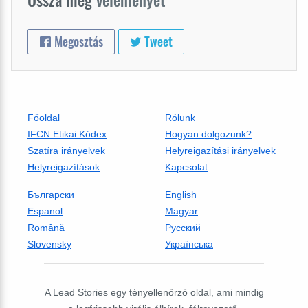
Megosztás
Tweet
Főoldal
Rólunk
IFCN Etikai Kódex
Hogyan dolgozunk?
Szatíra irányelvek
Helyreigazítási irányelvek
Helyreigazítások
Kapcsolat
Български
English
Espanol
Magyar
Română
Русский
Slovensky
Українська
A Lead Stories egy tényellenőrző oldal, ami mindig