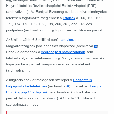
Helyreállítási és Rezilienciaépítési Eszköz Alapból (RRF)
(archiválva
itt
). Az Európai Bizottság ezeket a követelményeket
tételesen fogalmazta meg ennek a
listának
a 160, 166, 169,
171, 174, 175, 195, 197, 198, 200, 201, and 213-228
pontjaiban (archiválva
itt
.) Egyik pont sem említi a migrációt.
Az Unió további 6,3 milliárd eurót
tart vissza
a
Magyarországnak járó Kohéziós Alapokból (archiválva
itt
).
Ennek a döntésnek a
végrehajtási határozatában
sem
található olyan követelmény, hogy Magyarország migránsokat
fogadjon be a pénzek megszerzésének feltételeként
(archiválva
itt
).
A migráció csak érintőlegesen szerepel a
Horizontális
Feljogosító Feltételekben
(archiválva
itt
), melyek az
Európai
Unió Alapjogi Chartájának
betartásához kötik a kohéziós
pénzek feloldását (archiválva
itt
). A Charta 18. cikke azt
szorgalmazza, hogy: