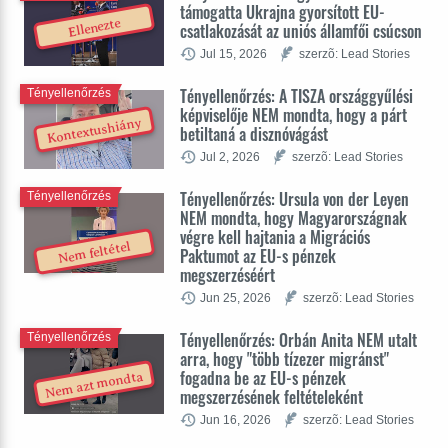
támogatta Ukrajna gyorsított EU-
Ellenezte
csatlakozását az uniós államfői csúcson
Jul 15, 2026
szerzõ: Lead Stories
Tényellenőrzés: A TISZA országgyűlési
Tényellenőrzés
képviselője NEM mondta, hogy a párt
Kontextushiány
betiltaná a disznóvágást
Jul 2, 2026
szerzõ: Lead Stories
Tényellenőrzés: Ursula von der Leyen
Tényellenőrzés
NEM mondta, hogy Magyarországnak
végre kell hajtania a Migrációs
Nem feltétel
Paktumot az EU-s pénzek
megszerzéséért
Jun 25, 2026
szerzõ: Lead Stories
Tényellenőrzés: Orbán Anita NEM utalt
Tényellenőrzés
arra, hogy "több tízezer migránst"
fogadna be az EU-s pénzek
Nem azt mondta
megszerzésének feltételeként
Jun 16, 2026
szerzõ: Lead Stories