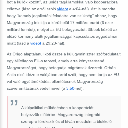
bot a küllők között", az uniós tagállamokkal való kooperációra
célozva
(lásd az erről szóló
videót
a 4:04-nél). Azt is mondta,
hogy "komoly jogalkotási feladatra van szükség" ahhoz, hogy
Magyarország feloldja a körülbelül 17 milliárd eurót (6 ezer
milliárd forintot), melyet az EU befagyasztott többek között az
előző kormány alatti jogállamisággal kapcsolatos aggodalmai
miatt (lásd a
videót
a 29:20-nál).
Az Origo alaptalanul köti össze a külügyminiszter szófordulatait
egy állítólagos EU-s tervvel, amely arra kényszerítené
Magyarországot, hogy befogadja migránsok tízezreit. Orbán
Anita első idézete valójában arról szólt, hogy nem tartja az EU-
val való együttműködést ellentétesnek Magyarország
szuverenitásának védelmével (a
3:50-
nél):
A külpolitikai működésben a kooperációt
helyezzük előtérbe. Magyarország integráló
szerepre törekszik és el kíván mozdulni a blokkoló