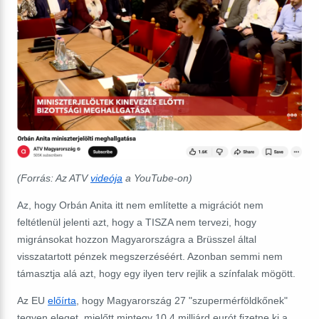
(Forrás: Az ATV
videója
a YouTube-on)
Az, hogy Orbán Anita itt nem említette a migrációt nem
feltétlenül jelenti azt, hogy a TISZA nem tervezi, hogy
migránsokat hozzon Magyarországra a Brüsszel által
visszatartott pénzek megszerzéséért. Azonban semmi nem
támasztja alá azt, hogy egy ilyen terv rejlik a színfalak mögött.
Az EU
előírta
, hogy Magyarország 27 "szupermérföldkőnek"
tegyen eleget, mielőtt mintegy 10,4 milliárd eurót fizetne ki a