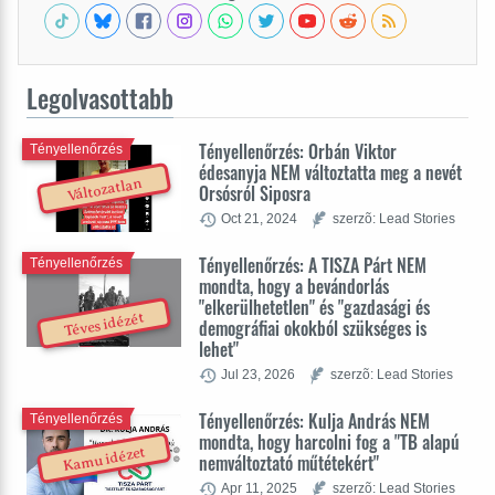
Legolvasottabb
Tényellenőrzés: Orbán Viktor
Tényellenőrzés
édesanyja NEM változtatta meg a nevét
Változatlan
Orsósról Siposra
Oct 21, 2024
szerzõ: Lead Stories
Tényellenőrzés: A TISZA Párt NEM
Tényellenőrzés
mondta, hogy a bevándorlás
"elkerülhetetlen" és "gazdasági és
Téves idézét
demográfiai okokból szükséges is
lehet"
Jul 23, 2026
szerzõ: Lead Stories
Tényellenőrzés: Kulja András NEM
Tényellenőrzés
mondta, hogy harcolni fog a "TB alapú
Kamu idézet
nemváltoztató műtétekért"
Apr 11, 2025
szerzõ: Lead Stories