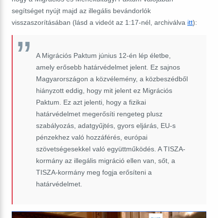
segítséget nyújt majd az illegális bevándorlók
visszaszorításában (lásd a videót az 1:17-nél, archiválva
itt
):
A Migrációs Paktum június 12-én lép életbe,
amely erősebb határvédelmet jelent. Ez sajnos
Magyarországon a közvélemény, a közbeszédből
hiányzott eddig, hogy mit jelent ez Migrációs
Paktum. Ez azt jelenti, hogy a fizikai
határvédelmet megerősíti rengeteg plusz
szabályozás, adatgyűjtés, gyors eljárás, EU-s
pénzekhez való hozzáférés, európai
szövetségesekkel való együttműködés. A TISZA-
kormány az illegális migráció ellen van, sőt, a
TISZA-kormány meg fogja erősíteni a
határvédelmet.