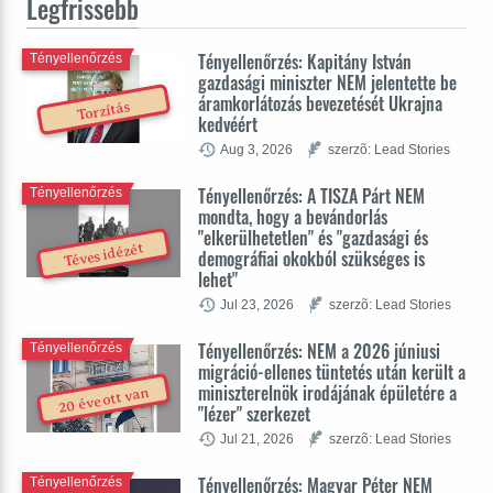
Legfrissebb
Tényellenőrzés: Kapitány István
Tényellenőrzés
gazdasági miniszter NEM jelentette be
áramkorlátozás bevezetését Ukrajna
Torzítás
kedvéért
Aug 3, 2026
szerzõ: Lead Stories
Tényellenőrzés: A TISZA Párt NEM
Tényellenőrzés
mondta, hogy a bevándorlás
"elkerülhetetlen" és "gazdasági és
Téves idézét
demográfiai okokból szükséges is
lehet"
Jul 23, 2026
szerzõ: Lead Stories
Tényellenőrzés: NEM a 2026 júniusi
Tényellenőrzés
migráció-ellenes tüntetés után került a
miniszterelnök irodájának épületére a
20 éve ott van
"lézer" szerkezet
Jul 21, 2026
szerzõ: Lead Stories
Tényellenőrzés: Magyar Péter NEM
Tényellenőrzés