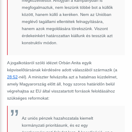
megközelítéstől. Ahogyan a kampányban is
megfogalmaztuk, nem leszünk többé bot a küllők
között, hanem küllő a keréken. Nem az Unióban
meglévő tagállami ellentétek felnagyítására,
hanem azok megoldására törekszünk. Viszont
érdekeinkért határozattan kiállunk és tesszük azt
konstruktív módon.
A jogalkotásról szóló idézet Orbán Anita egyik
képviselőtársának kérdésére adott válaszából származik (a
28:52
-nél). A miniszter felvázolta azt a hatalmas küzdelmet,
amely Magyarország előtt áll, hogy szoros határidőn belül
végrehajtsa az EU által visszatartott források feloldásához
szükséges reformokat:
Az uniós pénzek hazahozatala kiemelt
kormányzati prioritásunk, és ez egy