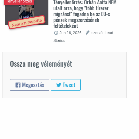
Tényellenőrzés: Orbán Anita NEM
Tényellenőrzés
utalt arra, hogy "több tízezer
migránst" fogadna be az EU-s
pénzek megszerzésének
Nem azt mondta
feltételeként
Jun 16, 2026
szerzõ: Lead
Stories
Ossza meg
véleményét
Megosztás
Tweet