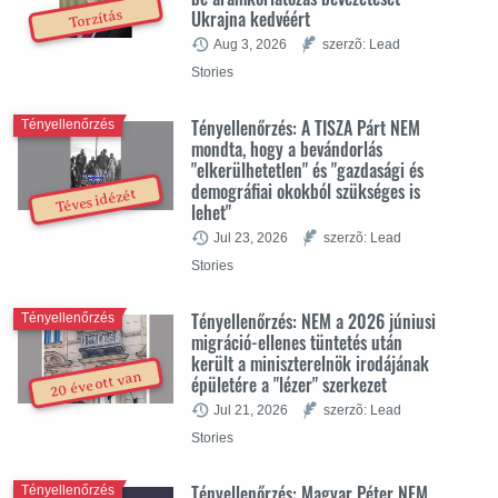
Ukrajna kedvéért
Torzítás
Aug 3, 2026
szerzõ: Lead
Stories
Tényellenőrzés: A TISZA Párt NEM
Tényellenőrzés
mondta, hogy a bevándorlás
"elkerülhetetlen" és "gazdasági és
demográfiai okokból szükséges is
Téves idézét
lehet"
Jul 23, 2026
szerzõ: Lead
Stories
Tényellenőrzés: NEM a 2026 júniusi
Tényellenőrzés
migráció-ellenes tüntetés után
került a miniszterelnök irodájának
20 éve ott van
épületére a "lézer" szerkezet
Jul 21, 2026
szerzõ: Lead
Stories
Tényellenőrzés: Magyar Péter NEM
Tényellenőrzés