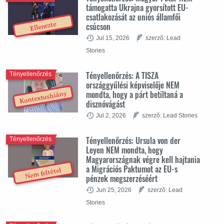
támogatta Ukrajna gyorsított EU-
csatlakozását az uniós államfői
csúcson
Ellenezte
Jul 15, 2026
szerzõ: Lead
Stories
Tényellenőrzés: A TISZA
Tényellenőrzés
országgyűlési képviselője NEM
mondta, hogy a párt betiltaná a
Kontextushiány
disznóvágást
Jul 2, 2026
szerzõ: Lead Stories
Tényellenőrzés: Ursula von der
Tényellenőrzés
Leyen NEM mondta, hogy
Magyarországnak végre kell hajtania
a Migrációs Paktumot az EU-s
Nem feltétel
pénzek megszerzéséért
Jun 25, 2026
szerzõ: Lead
Stories