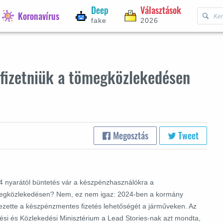
Deep
Választások
Koronavírus
fake
2026
 fizetniük a tömegközlekedésen
Megosztás
Tweet
4 nyarától büntetés vár a készpénzhasználókra a
egközlekedésen? Nem, ez nem igaz: 2024-ben a kormány
ezette a készpénzmentes fizetés lehetőségét a járműveken.
Az
tési és Közlekedési Minisztérium a Lead Stories-nak azt mondta,