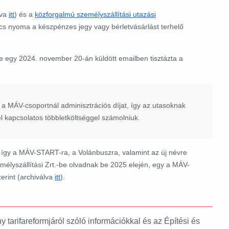
lva
itt
) és a
közforgalmú személyszállítási utazási
ncs nyoma a készpénzes jegy vagy bérletvásárlást terhelő
re egy 2024. november 20-án küldött emailben tisztázta a
 a MÁV-csoportnál adminisztrációs díjat, így az utasoknak
 kapcsolatos többletköltséggel számolniuk.
k, így a MÁV-START-ra, a Volánbuszra, valamint az új névre
lyszállítási Zrt.-be olvadnak be 2025 elején, egy a MÁV-
erint (archiválva
itt
).
tarifareformjáról szóló információkkal és az Építési és