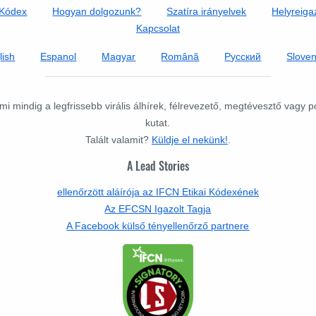
 Kódex
Hogyan dolgozunk?
Szatíra irányelvek
Helyreigaz
Kapcsolat
lish
Espanol
Magyar
Română
Русский
Slove
mi mindig a legfrissebb virális álhírek, félrevezető, megtévesztő vagy 
kutat.
Talált valamit?
Küldje el nekünk!
.
A Lead Stories
ellenőrzött aláírója az IFCN Etikai Kódexének
Az EFCSN Igazolt Tagja
A Facebook külső tényellenőrző partnere