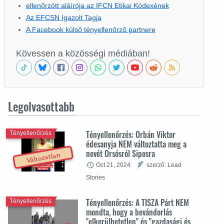
ellenőrzött aláírója az IFCN Etikai Kódexének
Az EFCSN Igazolt Tagja
A Facebook külső tényellenőrző partnere
Kövessen a közösségi médiában!
Legolvasottabb
Tényellenőrzés: Orbán Viktor
Tényellenőrzés
édesanyja NEM változtatta meg a
nevét Orsósról Siposra
Változatlan
Oct 21, 2024
szerzõ: Lead
Stories
Tényellenőrzés: A TISZA Párt NEM
Tényellenőrzés
mondta, hogy a bevándorlás
"elkerülhetetlen" és "gazdasági és