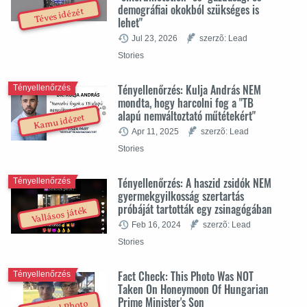
demográfiai okokból szükséges is
Téves idézét
lehet"
Jul 23, 2026
szerzõ: Lead
Stories
Tényellenőrzés: Kulja András NEM
Tényellenőrzés
mondta, hogy harcolni fog a "TB
alapú nemváltoztató műtétekért"
Kamu idézet
Apr 11, 2025
szerzõ: Lead
Stories
Tényellenőrzés: A haszid zsidók NEM
Tényellenőrzés
gyermekgyilkosság szertartás
próbáját tartották egy zsinagógában
Vallásos játék
Feb 16, 2024
szerzõ: Lead
Stories
Fact Check: This Photo Was NOT
Tényellenőrzés
Taken On Honeymoon Of Hungarian
Prime Minister's Son