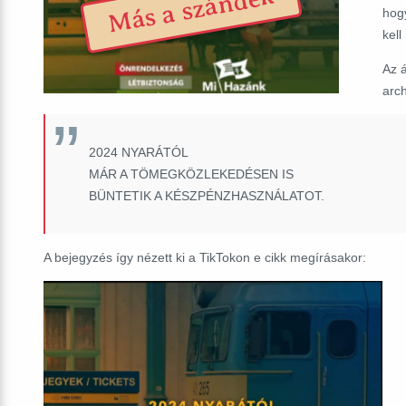
Más a szándék
hog
kell
Az á
arch
2024 NYARÁTÓL
MÁR A TÖMEGKÖZLEKEDÉSEN IS
BÜNTETIK A KÉSZPÉNZHASZNÁLATOT.
A bejegyzés így nézett ki a TikTokon e cikk megírásakor: