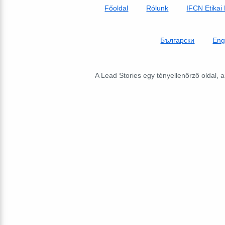
Főoldal
Rólunk
IFCN Etikai
Български
Eng
A Lead Stories egy tényellenőrző oldal, a