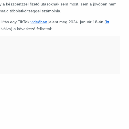
y a készpénzzel fizető utasoknak sem most, sem a jövőben nem
 majd többletköltséggel számolnia.
llítás egy TikTok
videóban
jelent meg
2024. január 18-án (
itt
iválva) a következő felirattal: