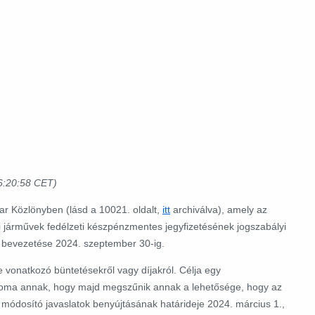
:20:58 CET)
ar Közlönyben (lásd a 10021. oldalt,
itt
archiválva), amely az
i járművek fedélzeti készpénzmentes jegyfizetésének jogszabályi
r bevezetése 2024. szeptember 30-ig.
 vonatkozó büntetésekről vagy díjakról. Célja egy
nyoma annak, hogy majd megszűnik annak a lehetősége, hogy az
módosító javaslatok benyújtásának határideje 2024. március 1.,