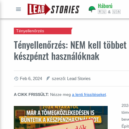
Háború
🇷🇺 & 🇺🇦
INDULJ
Tényellenőrzés
Tényellenőrzés: NEM kell többet
készpénzt használóknak
Feb 6, 2024
szerzõ: Lead Stories
A CIKK FRISSÜLT:
Nézze meg
a lenti frissítéseket
.
202
töm
bev
Épí