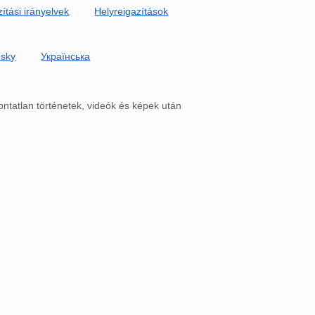
ítási irányelvek
Helyreigazítások
nsky
Українська
pontatlan történetek, videók és képek után