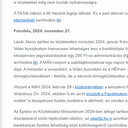
a részleteket még nem hozták nyilvánosságra.
A TikTok videón a Mi Hazánk logója látható. Ez a párt aktívan
elismerését
(archiválva
itt
).
Frissítés, 2024. november 27.
Lázár János építési és közlekedési miniszter 2024. január 9-é
Volán buszjáratain hamarosan lehetséges lesz a bankkártyás fi
készpénzes jegyvásárlásokat egy 200 Ft-os adminisztrációs díj
archiválva
itt
). A MÁV-csoport a sajtótájékoztatóval egy napon 
díjat. A miniszter a vonatokért, a Volán buszokért és a HÉV-ért -
tömegközlekedésért - felelős, de a városok tömegközlekedési vá
Viszont a MÁV 2024
.
február 29-i
közleményében
a készpénz-fe
Volánbusz Zrt. 2024. október 5-én arról
posztolt a Facebookon
mellett "a készpénzes fizetés továbbra is elérhető, és minden 
Az Építési és Közlekedési Minisztérium 2024-ben átfogó tarifar
díszabásáról szóló tájékoztató oldalon, az
ujtarifa.hu-n
azonban 
bankkártyás fizetési lehetőség közti különbségekről (archiválv