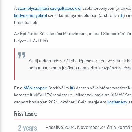
A
személyszállítási szolgáltatásokról
szóló törvényben (archivá
kedvezményekről
szóló kormányrendeletben (archiválva
itt
) si
büntetésnek.
Az Építési és Közlekedési Minisztérium, a Lead Stories kérésé
helyzetet. Azt írták:
Az új tarifarendszer életbe lépésekor nem vezettünk be
sem most, sem a jövőben nem kell a készpénzfizetéssel
Ez a
MÁV-csoport
(archiválva
itt
) összes vállalatára vonatkozi
keresztelt MÁV-HÉV rendszerre. Mindezek majd az új MÁV Szemé
csoport honlapján 2024. október 10-én megjelent
közlemény
sz
Frissítések:
2 years
Frissítve 2024. November 27-én a kormány 