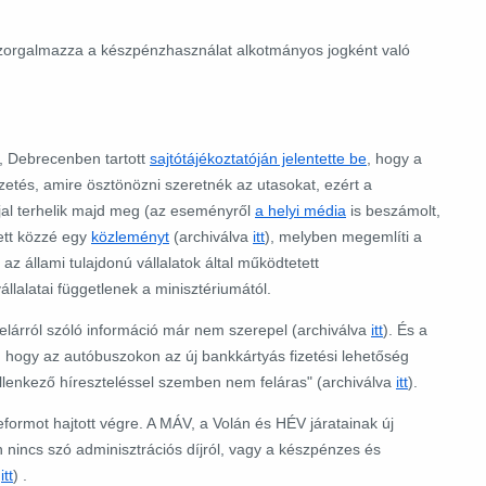
 szorgalmazza a készpénzhasználat alkotmányos jogként való
n, Debrecenben tartott
sajtótájékoztatóján jelentette be
, hogy a
zetés, amire ösztönözni szeretnék az utasokat, ezért a
jal terhelik majd meg (az eseményről
a helyi média
is beszámolt,
tett közzé egy
közleményt
(archiválva
itt
), melyben megemlíti a
 az állami tulajdonú vállalatok által működtetett
llalatai függetlenek a minisztériumától.
lárról szóló információ már nem szerepel (archiválva
itt
). És a
, hogy az autóbuszokon az új bankkártyás fizetési lehetőség
ellenkező híreszteléssel szemben nem feláras" (archiválva
itt
).
eformot hajtott végre. A MÁV, a Volán és HÉV járatainak új
nincs szó adminisztrációs díjról, vagy a készpénzes és
a
itt
) .