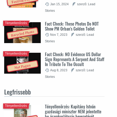
Festival Photo
Jan 15, 2024
szerzõ: Lead
Stories
Fact Check: These Photos Do NOT
Tényellenőrzés
Show PM Orban's Golden Toilet
Recycled Photo
Nov 7, 2023
szerzõ: Lead
Stories
Fact Check: NO Evidence US Dollar
Tényellenőrzés
Sign Represents A Serpent And Staff
In Tribute To The Occult
Not Pagan
Aug 8, 2023
szerzõ: Lead
Stories
Legfrissebb
Tényellenőrzés: Kapitány István
Tényellenőrzés
gazdasági miniszter NEM jelentette
be áramkorlátozás bevezetését