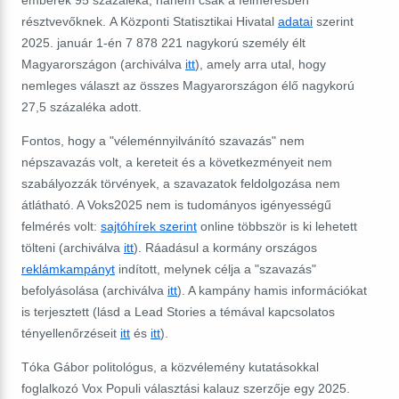
résztvevőknek.
A Központi Statisztikai Hivatal
adatai
szerint
2025. január 1-én 7 878 221 nagykorú személy élt
Magyarországon (archiválva
itt
),
amely arra utal, hogy
nemleges választ az összes Magyarországon élő nagykorú
27,5 százaléka adott.
Fontos, hogy a "véleménnyilvánító szavazás" nem
népszavazás volt, a kereteit és a következményeit nem
szabályozzák törvények, a szavazatok feldolgozása nem
átlátható. A Voks2025 nem is tudományos igényességű
felmérés volt:
sajtóhírek szerint
online többször is ki lehetett
tölteni (archiválva
itt
). Ráadásul a kormány országos
reklámkampányt
indított, melynek célja a "szavazás"
befolyásolása (archiválva
itt
). A kampány hamis információkat
is terjesztett (lásd a Lead Stories a témával kapcsolatos
tényellenőrzéseit
itt
és
itt
).
Tóka Gábor politológus, a közvélemény kutatásokkal
foglalkozó Vox Populi választási kalauz szerzője egy 2025.