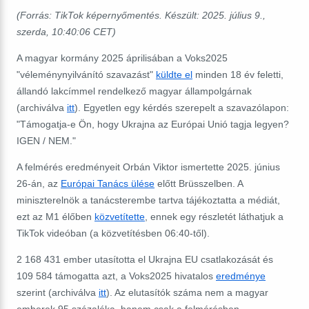
(Forrás: TikTok ‎képernyőmentés. Készült: 2025. ‎július ‎9.,
‎szerda, ‏‎10:40:06 CET)
A magyar kormány 2025 áprilisában a Voks2025
"véleménynyilvánító szavazást"
küldte el
minden 18 év feletti,
állandó lakcímmel rendelkező magyar állampolgárnak
(archiválva
itt
).
Egyetlen egy kérdés szerepelt a szavazólapon:
"Támogatja-e Ön, hogy Ukrajna az Európai Unió tagja legyen?
IGEN / NEM."
A felmérés eredményeit Orbán Viktor ismertette 2025. június
26-án, az
Európai Tanács ülése
előtt Brüsszelben. A
miniszterelnök a tanácsterembe tartva tájékoztatta a médiát,
ezt az M1 élőben
közvetítette
, ennek egy részletét láthatjuk a
TikTok videóban (a közvetítésben 06:40-től).
2 168 431 ember utasította el Ukrajna EU csatlakozását és
109 584 támogatta azt, a Voks2025 hivatalos
eredménye
szerint (archiválva
itt
). Az elutasítók száma nem a magyar
emberek 95 százaléka, hanem csak a felmérésben