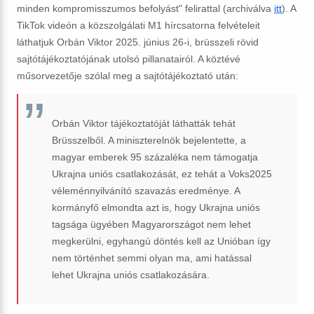
minden kompromisszumos befolyást" felirattal (archiválva
itt
). A
TikTok videón a közszolgálati M1 hírcsatorna felvételeit
láthatjuk Orbán Viktor 2025. június 26-i, brüsszeli rövid
sajtótájékoztatójának utolsó pillanatairól. A köztévé
műsorvezetője szólal meg a sajtótájékoztató után:
Orbán Viktor tájékoztatóját láthatták tehát
Brüsszelből. A miniszterelnök bejelentette, a
magyar emberek 95 százaléka nem támogatja
Ukrajna uniós csatlakozását, ez tehát a Voks2025
véleménnyilvánító szavazás eredménye. A
kormányfő elmondta azt is, hogy Ukrajna uniós
tagsága ügyében Magyarországot nem lehet
megkerülni, egyhangú döntés kell az Unióban így
nem történhet semmi olyan ma, ami hatással
lehet Ukrajna uniós csatlakozására.