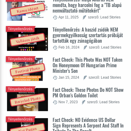
mondta, hogy harcolni fog a "TB alapú
Kamu idézet
nemváltoztató műtétekért"
Apr 11, 2025
szerzõ: Lead Stories
Tényellenőrzés: A haszid zsidók NEM
Tényellenőrzés
gyermekgyilkosság szertartás próbáját
Vallásos játék
tartották egy zsinagógában
Feb 16, 2024
szerzõ: Lead Stories
Fact Check: This Photo Was NOT Taken
Tényellenőrzés
On Honeymoon Of Hungarian Prime
Festival Photo
Minister's Son
Jan 15, 2024
szerzõ: Lead Stories
Fact Check: These Photos Do NOT Show
Tényellenőrzés
PM Orban's Golden Toilet
Recycled Photo
Nov 7, 2023
szerzõ: Lead Stories
Fact Check: NO Evidence US Dollar
Tényellenőrzés
Sign Represents A Serpent And Staff In
Not Pagan