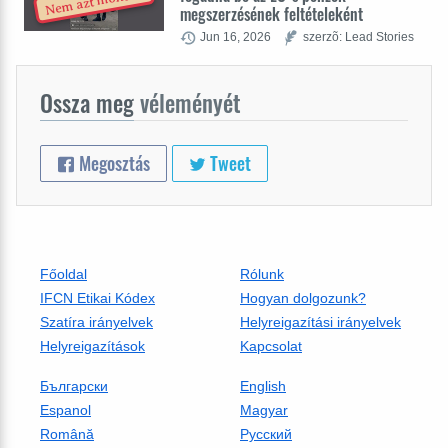
Nem azt mondta
megszerzésének feltételeként
Jun 16, 2026
szerzõ: Lead Stories
Ossza meg
véleményét
Megosztás
Tweet
Főoldal
Rólunk
IFCN Etikai Kódex
Hogyan dolgozunk?
Szatíra irányelvek
Helyreigazítási irányelvek
Helyreigazítások
Kapcsolat
Български
English
Espanol
Magyar
Română
Русский