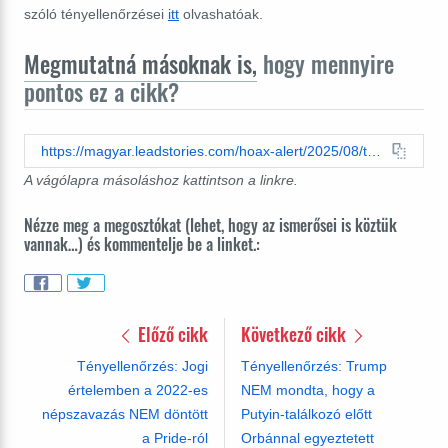
szóló tényellenőrzései
itt
olvashatóak.
Megmutatná másoknak is,
hogy mennyire
pontos ez a cikk?
https://magyar.leadstories.com/hoax-alert/2025/08/tenyellenorzes-voks2025-magyarok-95-ukrajna-eu-tagsag.html
A vágólapra másoláshoz kattintson a linkre.
Nézze meg a megosztókat (lehet, hogy az ismerősei is köztük
vannak…) és kommentelje be a linket.:
Előző cikk
Következő cikk
Tényellenőrzés: Jogi
Tényellenőrzés: Trump
értelemben a 2022-es
NEM mondta, hogy a
népszavazás NEM döntött
Putyin-találkozó előtt
a Pride-ról
Orbánnal egyeztetett