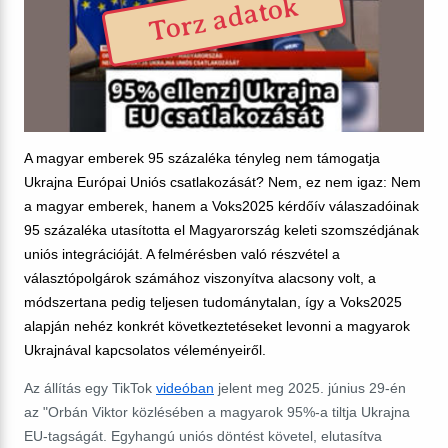
Torz adatok
A magyar emberek 95 százaléka tényleg nem támogatja
Ukrajna Európai Uniós csatlakozását? Nem, ez nem igaz: Nem
a magyar emberek, hanem a Voks2025 kérdőív válaszadóinak
95 százaléka utasította el Magyarország keleti szomszédjának
uniós integrációját. A felmérésben való részvétel a
választópolgárok számához viszonyítva
alacsony volt, a
módszertana pedig teljesen tudománytalan, így a Voks2025
alapján nehéz konkrét következtetéseket levonni a magyarok
Ukrajnával kapcsolatos véleményeiről.
Az állítás egy TikTok
videóban
jelent meg 2025. június 29-én
az "Orbán Viktor közlésében a magyarok 95%-a tiltja Ukrajna
EU-tagságát. Egyhangú uniós döntést követel, elutasítva