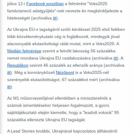
július 12-i
Facebook posztban
a felmérést "Voks2025
fantázianevű adatgyűjtés"-nek nevezte és megkérdőjelezte a
hitelességét (archiválva
itt
).
Az Ukrajna EU-s tagságáról szóló kérdéssel 2025 első felében
több közvéleménykutató cég is foglalkozott
, mindegyik jóval
alacsonyabb elutasítottsági rátát mutat, mint a Voks2025: A
Medián felmérése
szerint a felnőtt lakosság 56 százaléka
nemet mondana Ukrajna EU
csatlakozására
(archiválva
itt
). A
Republikon
szerint 46 százalék az ellenzők aránya (archiválva
itt
). Még a kormányközeli
Nézőpont
is a Voks2025-nél
szerényebb elutasítottságot, 67 százalékot mért (archiválva
itt
).
Az M1 műsorvezetőjével ellentétben a miniszterelnök a
számok ismertetésekor helyesen fogalmazott, a gyors
sajtótájékoztató elején kiemelte, hogy a "leadott voksok" 95
százaléka ellenezte Ukrajna EU tagságát.
A Lead Stories további, Ukrajnával kapcsolatos állításokról