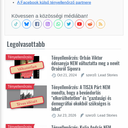
A Facebook külső tényellenőrző partnere
Kövessen a közösségi médiában!
Legolvasottabb
Tényellenőrzés: Orbán Viktor
Tényellenőrzés
édesanyja NEM változtatta meg a nevét
Változatlan
Orsósról Siposra
Oct 21, 2024
szerzõ: Lead Stories
Tényellenőrzés: A TISZA Párt NEM
Tényellenőrzés
mondta, hogy a bevándorlás
"elkerülhetetlen" és "gazdasági és
Téves idézét
demográfiai okokból szükséges is
lehet"
Jul 23, 2026
szerzõ: Lead Stories
Tényellenőrzés: Kulja András NEM
Tényellenőrzés