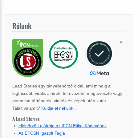
Rólunk
A
Lead Stories egy tényellenőrző oldal, ami mindig a
legfrissebb virális álhírek, félrevezető, megtévesztő vagy
pontatlan történetek, videók és képek után kutat.
Talált valamit?
Küldje el nekünk!
.
A Lead Stories
ellenőrzött aláírója az IFCN Etikai Kódexének
Az EFCSN Igazolt Tagja