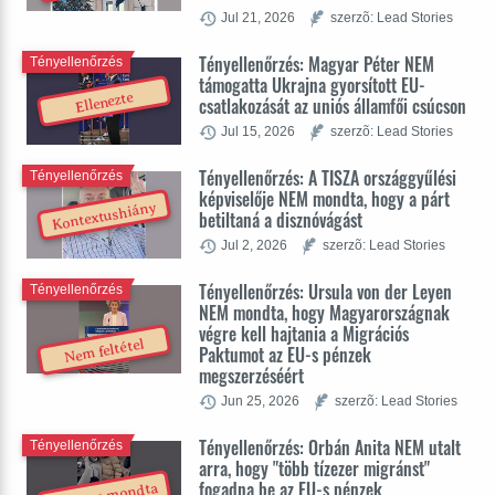
Jul 21, 2026
szerzõ: Lead Stories
Tényellenőrzés: Magyar Péter NEM
Tényellenőrzés
támogatta Ukrajna gyorsított EU-
Ellenezte
csatlakozását az uniós államfői csúcson
Jul 15, 2026
szerzõ: Lead Stories
Tényellenőrzés: A TISZA országgyűlési
Tényellenőrzés
képviselője NEM mondta, hogy a párt
Kontextushiány
betiltaná a disznóvágást
Jul 2, 2026
szerzõ: Lead Stories
Tényellenőrzés: Ursula von der Leyen
Tényellenőrzés
NEM mondta, hogy Magyarországnak
végre kell hajtania a Migrációs
Nem feltétel
Paktumot az EU-s pénzek
megszerzéséért
Jun 25, 2026
szerzõ: Lead Stories
Tényellenőrzés: Orbán Anita NEM utalt
Tényellenőrzés
arra, hogy "több tízezer migránst"
fogadna be az EU-s pénzek