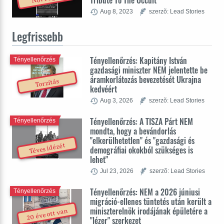
Tribute To The Occult
Aug 8, 2023
szerzõ: Lead Stories
Legfrissebb
Tényellenőrzés: Kapitány István
Tényellenőrzés
gazdasági miniszter NEM jelentette be
áramkorlátozás bevezetését Ukrajna
Torzítás
kedvéért
Aug 3, 2026
szerzõ: Lead Stories
Tényellenőrzés: A TISZA Párt NEM
Tényellenőrzés
mondta, hogy a bevándorlás
"elkerülhetetlen" és "gazdasági és
Téves idézét
demográfiai okokból szükséges is
lehet"
Jul 23, 2026
szerzõ: Lead Stories
Tényellenőrzés: NEM a 2026 júniusi
Tényellenőrzés
migráció-ellenes tüntetés után került a
miniszterelnök irodájának épületére a
20 éve ott van
"lézer" szerkezet