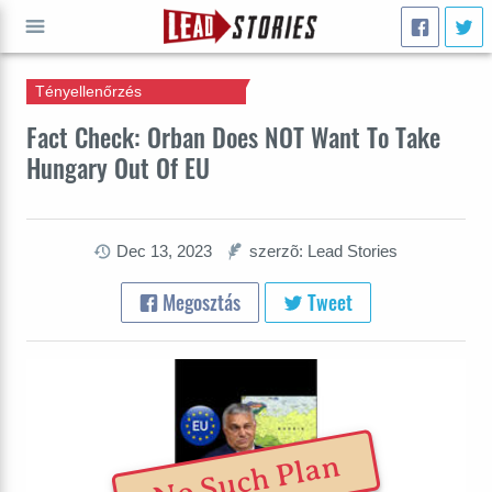
Tényellenőrzés
INDULJ
Fact Check: Orban Does NOT Want To Take
Hungary Out Of EU
Dec 13, 2023
szerzõ: Lead Stories
Megosztás
Tweet
No Such Plan