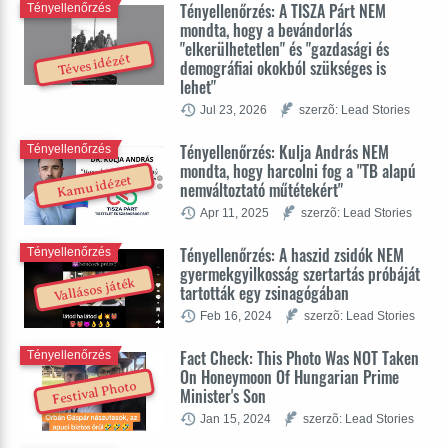
Tényellenőrzés: A TISZA Párt NEM
Tényellenőrzés
mondta, hogy a bevándorlás
"elkerülhetetlen" és "gazdasági és
Téves idézét
demográfiai okokból szükséges is
lehet"
Jul 23, 2026
szerzõ: Lead Stories
Tényellenőrzés: Kulja András NEM
Tényellenőrzés
mondta, hogy harcolni fog a "TB alapú
Kamu idézet
nemváltoztató műtétekért"
Apr 11, 2025
szerzõ: Lead Stories
Tényellenőrzés: A haszid zsidók NEM
Tényellenőrzés
gyermekgyilkosság szertartás próbáját
Vallásos játék
tartották egy zsinagógában
Feb 16, 2024
szerzõ: Lead Stories
Fact Check: This Photo Was NOT Taken
Tényellenőrzés
On Honeymoon Of Hungarian Prime
Festival Photo
Minister's Son
Jan 15, 2024
szerzõ: Lead Stories