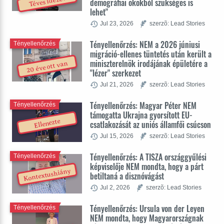
Téves idézét
demográfiai okokból szükséges is
lehet"
Jul 23, 2026
szerzõ: Lead Stories
Tényellenőrzés: NEM a 2026 júniusi
Tényellenőrzés
migráció-ellenes tüntetés után került a
miniszterelnök irodájának épületére a
20 éve ott van
"lézer" szerkezet
Jul 21, 2026
szerzõ: Lead Stories
Tényellenőrzés: Magyar Péter NEM
Tényellenőrzés
támogatta Ukrajna gyorsított EU-
Ellenezte
csatlakozását az uniós államfői csúcson
Jul 15, 2026
szerzõ: Lead Stories
Tényellenőrzés: A TISZA országgyűlési
Tényellenőrzés
képviselője NEM mondta, hogy a párt
Kontextushiány
betiltaná a disznóvágást
Jul 2, 2026
szerzõ: Lead Stories
Tényellenőrzés: Ursula von der Leyen
Tényellenőrzés
NEM mondta, hogy Magyarországnak