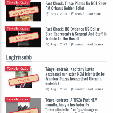
Fact Check: These Photos Do NOT Show
Tényellenőrzés
PM Orban's Golden Toilet
Recycled Photo
Nov 7, 2023
szerzõ: Lead Stories
Fact Check: NO Evidence US Dollar
Tényellenőrzés
Sign Represents A Serpent And Staff In
Not Pagan
Tribute To The Occult
Aug 8, 2023
szerzõ: Lead Stories
Legfrissebb
Tényellenőrzés: Kapitány István
Tényellenőrzés
gazdasági miniszter NEM jelentette be
áramkorlátozás bevezetését Ukrajna
Torzítás
kedvéért
Aug 3, 2026
szerzõ: Lead Stories
Tényellenőrzés: A TISZA Párt NEM
Tényellenőrzés
mondta, hogy a bevándorlás
"elkerülhetetlen" és "gazdasági és