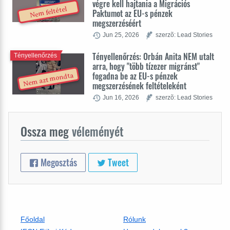
végre kell hajtania a Migrációs
Nem feltétel
Paktumot az EU-s pénzek
megszerzéséért
Jun 25, 2026
szerzõ: Lead Stories
Tényellenőrzés: Orbán Anita NEM utalt
Tényellenőrzés
arra, hogy "több tízezer migránst"
fogadna be az EU-s pénzek
Nem azt mondta
megszerzésének feltételeként
Jun 16, 2026
szerzõ: Lead Stories
Ossza meg
véleményét
Megosztás
Tweet
Főoldal
Rólunk