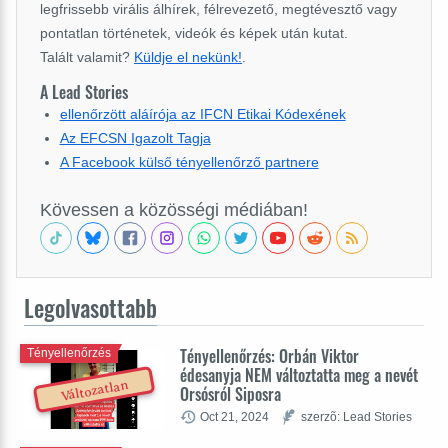
legfrissebb virális álhírek, félrevezető, megtévesztő vagy
pontatlan történetek, videók és képek után kutat.
Talált valamit?
Küldje el nekünk!
.
A Lead Stories
ellenőrzött aláírója az IFCN Etikai Kódexének
Az EFCSN Igazolt Tagja
A Facebook külső tényellenőrző partnere
Kövessen a közösségi médiában!
Legolvasottabb
Tényellenőrzés: Orbán Viktor
Tényellenőrzés
édesanyja NEM változtatta meg a nevét
Változatlan
Orsósról Siposra
Oct 21, 2024
szerzõ: Lead Stories