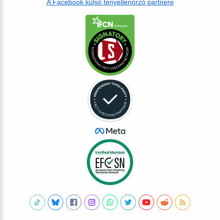
A Facebook külső tényellenőrző partnere