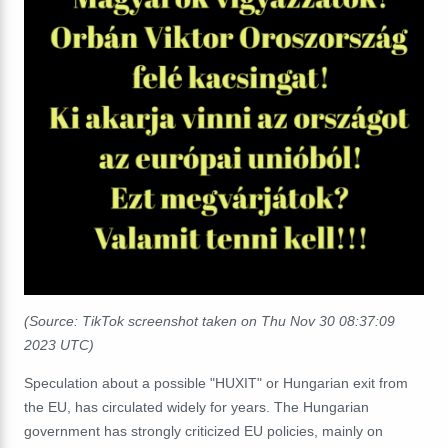
(Source: TikTok screenshot taken on Thu Nov 30 08:37:09
2023 UTC)
Speculation about a possible "HUXIT" or Hungarian exit from
the EU, has circulated widely for years. The Hungarian
government has strongly criticized EU policies, mainly on