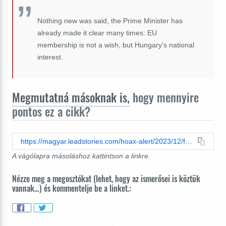
Nothing new was said, the Prime Minister has
already made it clear many times: EU
membership is not a wish, but Hungary's national
interest.
Megmutatná másoknak is,
hogy mennyire
pontos ez a cikk?
https://magyar.leadstories.com/hoax-alert/2023/12/fact-check-orban-does-not-want-to-take-hungary-out-of-eu.html
A vágólapra másoláshoz kattintson a linkre.
Nézze meg a megosztókat (lehet, hogy az ismerősei is köztük
vannak…) és kommentelje be a linket.: