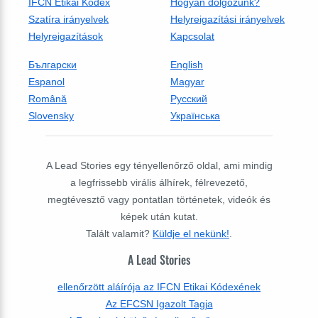
IFCN Etikai Kódex
Hogyan dolgozunk?
Szatíra irányelvek
Helyreigazítási irányelvek
Helyreigazítások
Kapcsolat
Български
English
Espanol
Magyar
Română
Русский
Slovensky
Українська
A Lead Stories egy tényellenőrző oldal, ami mindig
a legfrissebb virális álhírek, félrevezető,
megtévesztő vagy pontatlan történetek, videók és
képek után kutat.
Talált valamit?
Küldje el nekünk!
.
A Lead Stories
ellenőrzött aláírója az IFCN Etikai Kódexének
Az EFCSN Igazolt Tagja