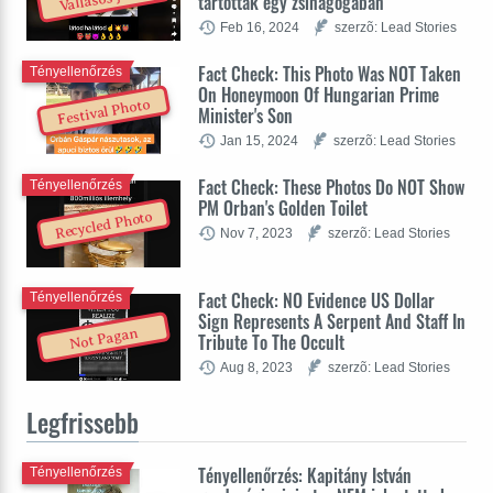
tartották egy zsinagógában
Feb 16, 2024
szerzõ: Lead Stories
Fact Check: This Photo Was NOT Taken
Tényellenőrzés
On Honeymoon Of Hungarian Prime
Festival Photo
Minister's Son
Jan 15, 2024
szerzõ: Lead Stories
Fact Check: These Photos Do NOT Show
Tényellenőrzés
PM Orban's Golden Toilet
Recycled Photo
Nov 7, 2023
szerzõ: Lead Stories
Fact Check: NO Evidence US Dollar
Tényellenőrzés
Sign Represents A Serpent And Staff In
Not Pagan
Tribute To The Occult
Aug 8, 2023
szerzõ: Lead Stories
Legfrissebb
Tényellenőrzés: Kapitány István
Tényellenőrzés