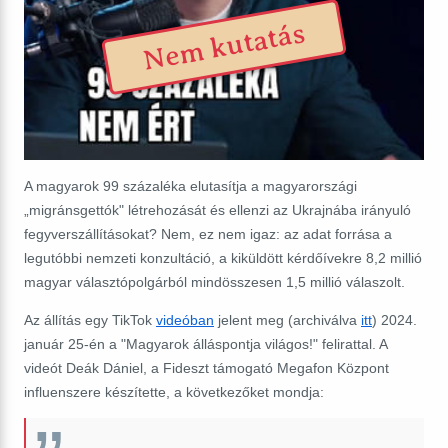
Nem kutatás
A magyarok 99 százaléka elutasítja a magyarországi
„migránsgettók" létrehozását és ellenzi az Ukrajnába irányuló
fegyverszállításokat? Nem, ez nem igaz: az adat forrása a
legutóbbi nemzeti konzultáció, a kiküldött kérdőívekre 8,2 millió
magyar választópolgárból mindösszesen 1,5 millió válaszolt.
Az állítás egy TikTok
videóban
jelent meg (archiválva
itt
) 2024.
január 25-én a "Magyarok álláspontja világos!" felirattal. A
videót Deák Dániel, a Fideszt támogató Megafon Központ
influenszere készítette, a következőket mondja: