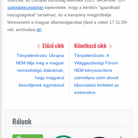
Jourova, az Európai Bizottság alelnöke 2023. december 12-i
sajtótájékoztatóján
kijelentette, hogy a kérdőív "igazolható
hazugságokat" tartalmaz, és a kampány megpróbálja
félrevezetni a magyar állampolgárokat (lásd a videó 17:11:59-
nél, archiválva
itt
).
Előző cikk
Következő cikk
Tényellenőrzés: Ukrajna
Tényellenőrzés: A
NEM tiltja meg a magyar
Világgazdasági Fórum
nemzetiségű diákoknak,
NEM kényszerítene
hogy magyarul
személyes szén-dioxid
beszéljenek egymással
kibocsátási limiteket az
emberekre
Rólunk