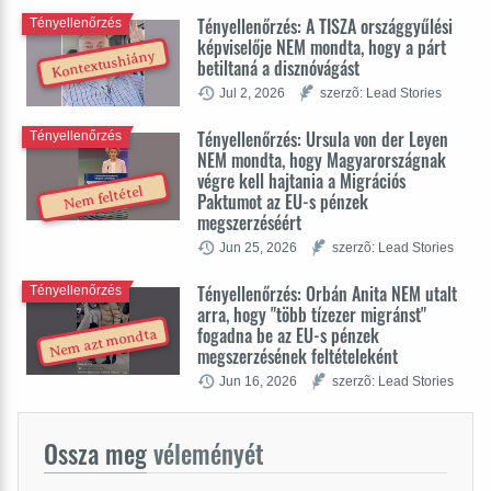
Tényellenőrzés: A TISZA országgyűlési
Tényellenőrzés
képviselője NEM mondta, hogy a párt
Kontextushiány
betiltaná a disznóvágást
Jul 2, 2026
szerzõ: Lead Stories
Tényellenőrzés: Ursula von der Leyen
Tényellenőrzés
NEM mondta, hogy Magyarországnak
végre kell hajtania a Migrációs
Nem feltétel
Paktumot az EU-s pénzek
megszerzéséért
Jun 25, 2026
szerzõ: Lead Stories
Tényellenőrzés: Orbán Anita NEM utalt
Tényellenőrzés
arra, hogy "több tízezer migránst"
fogadna be az EU-s pénzek
Nem azt mondta
megszerzésének feltételeként
Jun 16, 2026
szerzõ: Lead Stories
Ossza meg
véleményét