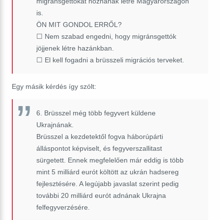
migránsgettókat hoznának létre Magyarországon
is.
ÖN MIT GONDOL ERRŐL?
☐ Nem szabad engedni, hogy migránsgettók
jöjjenek létre hazánkban.
☐ El kell fogadni a brüsszeli migrációs terveket.
Egy másik kérdés így szólt:
6. Brüsszel még több fegyvert küldene
Ukrajnának.
Brüsszel a kezdetektől fogva háborúpárti
álláspontot képviselt, és fegyverszallitast
sürgetett. Ennek megfelelően már eddig is több
mint 5 milliárd eurót költött az ukrán hadsereg
fejlesztésére. A legújabb javaslat szerint pedig
további 20 milliárd eurót adnának Ukrajna
felfegyverzésére.