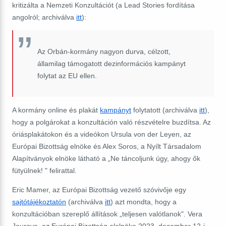
kritizálta a Nemzeti Konzultációt (a Lead Stories fordítása
angolról; archiválva
itt
):
Az Orbán-kormány nagyon durva, célzott,
államilag támogatott dezinformációs kampányt
folytat az EU ellen.
A kormány online és plakát
kampányt
folytatott (archiválva
itt
),
hogy a polgárokat a konzultáción való részvételre buzdítsa. Az
óriásplakátokon és a videókon Ursula von der Leyen, az
Európai Bizottság elnöke és Alex Soros, a Nyílt Társadalom
Alapítványok elnöke látható a „Ne táncoljunk úgy, ahogy ők
fütyülnek! " felirattal.
Eric Mamer, az Európai Bizottság vezető szóvivője egy
sajtótájékoztatón
(archiválva
itt
) azt mondta, hogy a
konzultációban szereplő állítások „teljesen valótlanok". Vera