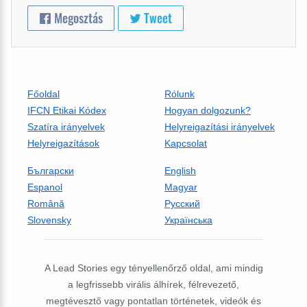
Megosztás
Tweet
Főoldal
Rólunk
IFCN Etikai Kódex
Hogyan dolgozunk?
Szatíra irányelvek
Helyreigazítási irányelvek
Helyreigazítások
Kapcsolat
Български
English
Espanol
Magyar
Română
Русский
Slovensky
Українська
A Lead Stories egy tényellenőrző oldal, ami mindig
a legfrissebb virális álhírek, félrevezető,
megtévesztő vagy pontatlan történetek, videók és