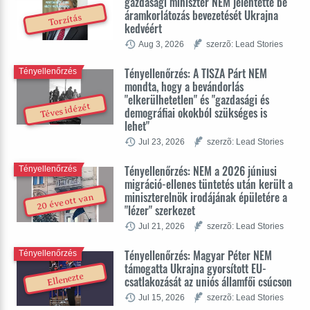
gazdasági miniszter NEM jelentette be
áramkorlátozás bevezetését Ukrajna
Torzítás
kedvéért
Aug 3, 2026
szerzõ: Lead Stories
Tényellenőrzés: A TISZA Párt NEM
Tényellenőrzés
mondta, hogy a bevándorlás
"elkerülhetetlen" és "gazdasági és
Téves idézét
demográfiai okokból szükséges is
lehet"
Jul 23, 2026
szerzõ: Lead Stories
Tényellenőrzés: NEM a 2026 júniusi
Tényellenőrzés
migráció-ellenes tüntetés után került a
miniszterelnök irodájának épületére a
20 éve ott van
"lézer" szerkezet
Jul 21, 2026
szerzõ: Lead Stories
Tényellenőrzés: Magyar Péter NEM
Tényellenőrzés
támogatta Ukrajna gyorsított EU-
Ellenezte
csatlakozását az uniós államfői csúcson
Jul 15, 2026
szerzõ: Lead Stories