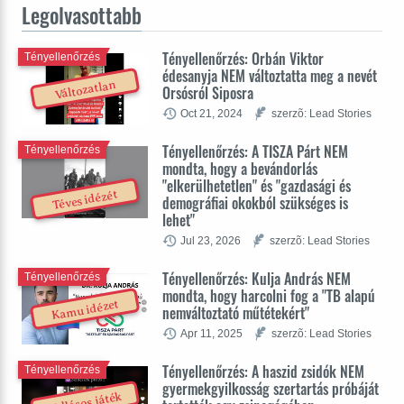
Legolvasottabb
Tényellenőrzés: Orbán Viktor
Tényellenőrzés
édesanyja NEM változtatta meg a nevét
Változatlan
Orsósról Siposra
Oct 21, 2024
szerzõ: Lead Stories
Tényellenőrzés: A TISZA Párt NEM
Tényellenőrzés
mondta, hogy a bevándorlás
"elkerülhetetlen" és "gazdasági és
Téves idézét
demográfiai okokból szükséges is
lehet"
Jul 23, 2026
szerzõ: Lead Stories
Tényellenőrzés: Kulja András NEM
Tényellenőrzés
mondta, hogy harcolni fog a "TB alapú
Kamu idézet
nemváltoztató műtétekért"
Apr 11, 2025
szerzõ: Lead Stories
Tényellenőrzés: A haszid zsidók NEM
Tényellenőrzés
gyermekgyilkosság szertartás próbáját
Vallásos játék