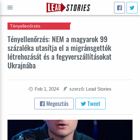
Tényellenőrzés
INDULJ
Tényellenőrzés: NEM a magyarok 99
százaléka utasítja el a migránsgettók
létrehozását és a fegyverszállításokat
Ukrajnába
Feb 1, 2024
szerzõ: Lead Stories
Megosztás
Tweet