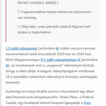
ÖN MIT GONDOL ERRŐL?
☐ Fegyverszállítás helyett békére és tűzszünetre
van szükség.
☐ Még több, uniós pénzből vásárolt fegyvert kell
küldeni a hadszíntérre.
1,5 millió állampolgár
(archiválva
itt
) küldte vissza a nemzeti
szuverenitásról szóló konzultációt 2023-ban és 2024-ben.
Mivel Magyarországon
8,2 millió választópolgár él
(archiválva
itt
), az eredmények nem a „magyarok" véleményét tükrözik,
ahogy a videó állítja. A magyar választópolgárok mindössze
18,3 százaléka nyilvánított véleményt a kormány szórólapjain
keresztül.
A jelenlegi kormányt bírálók szerint a Konzultáció egy állam
által finanszírozott kampányeszköz. Krekó Péter, a Political
Capital,
egy budapesti elemző központ igazgatója a
X-en