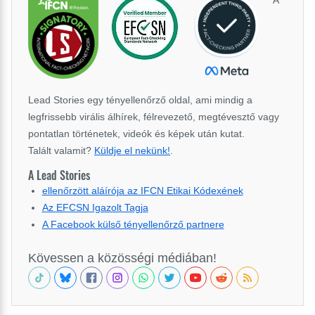
A
Lead Stories egy tényellenőrző oldal, ami mindig a
legfrissebb virális álhírek, félrevezető, megtévesztő vagy
pontatlan történetek, videók és képek után kutat.
Talált valamit?
Küldje el nekünk!
.
A Lead Stories
ellenőrzött aláírója az IFCN Etikai Kódexének
Az EFCSN Igazolt Tagja
A Facebook külső tényellenőrző partnere
Kövessen a közösségi médiában!