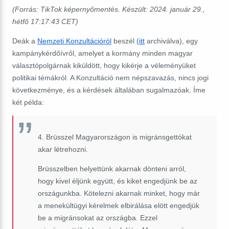
(Forrás: TikTok képernyőmentés. Készült: 2024. január 29.,
hétfő 17:17:43 CET)
Deák a
Nemzeti Konzultációról
beszél (
itt
archiválva), egy
kampánykérdőívről, amelyet a kormány minden magyar
választópolgárnak kiküldött, hogy kikérje a véleményüket
politikai témákról. A Konzultáció nem népszavazás, nincs jogi
következménye, és a kérdések általában sugalmazóak. Íme
két példa:
4. Brüsszel Magyarországon is migránsgettókat
akar létrehozni.
Brüsszelben helyettünk akarnak dönteni arról,
hogy kivel éljünk együtt, és kiket engedjünk be az
országunkba. Kötelezni akarnak minket, hogy már
a menekültügyi kérelmek elbirálása elött engedjük
be a migránsokat az országba. Ezzel